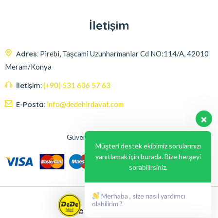
İletişim
Adres:
Pirebi, Taşcami Uzunharmanlar Cd NO:114/A, 42010
Meram/Konya
İletişim:
(+90) 531 606 57 63
E-Posta:
info@dedehirdavat.com
Güvenli Ödeme Seçenekleri
Müşteri destek ekibimiz sorularınızı
yanıtlamak için burada. Bize herşeyi
sorabilirsiniz.
Merhaba , size nasıl yardımcı
olabilirim ?
© 2024, Liabil Dizayn