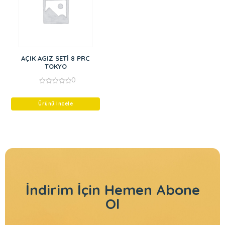
AÇIK AGIZ SETİ 8 PRC
TOKYO
0
0
out
of
Ürünü İncele
5
İndirim İçin
Hemen Abone
Ol