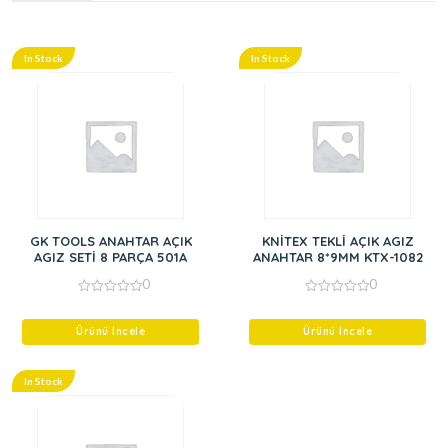
In Stock
In Stock
GK TOOLS ANAHTAR AÇIK
KNİTEX TEKLİ AÇIK AGIZ
AGIZ SETİ 8 PARÇA 501A
ANAHTAR 8*9MM KTX-1082
0
0
0
0
out
out
of
of
Ürünü İncele
Ürünü İncele
5
5
In Stock