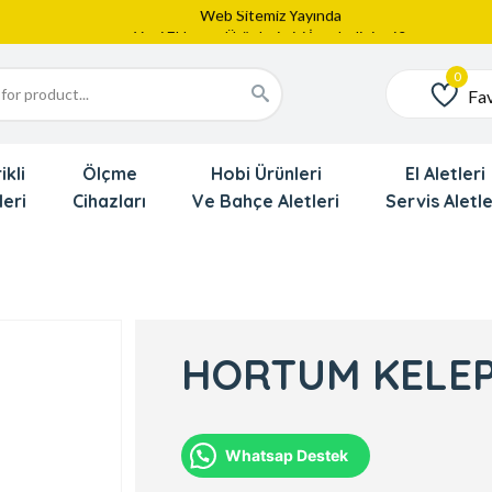
Web Sitemiz Yayında
Yeni Eklenen Ürünlerimizi İnceledinizmi ?
Dede'den Çok Yakında İndirim Gekliyor !!!
Fav
Favoriler
ikli
Ölçme
Hobi Ürünleri
El Aletleri
leri
Cihazları
Ve Bahçe Aletleri
Servis Aletle
HORTUM KELEP
Whatsap Destek