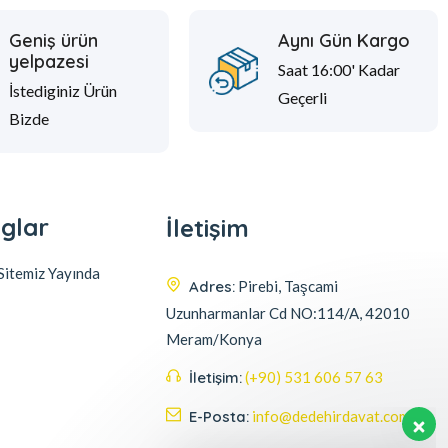
Geniş ürün
Aynı Gün Kargo
yelpazesi
Saat 16:00' Kadar
İstediginiz Ürün
Geçerli
Bizde
glar
İletişim
itemiz Yayında
Adres:
Pirebi, Taşcami
Uzunharmanlar Cd NO:114/A, 42010
Meram/Konya
İletişim:
(+90) 531 606 57 63
E-Posta:
info@dedehirdavat.com