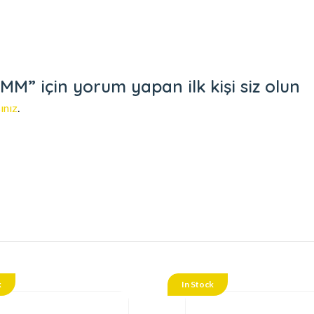
” için yorum yapan ilk kişi siz olun
ınız
.
k
In Stock