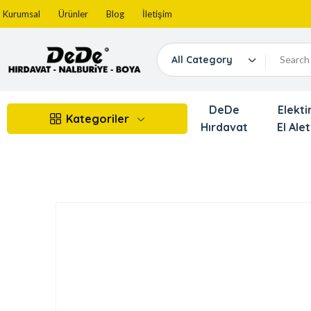
Kurumsal
Ürünler
Blog
İletişim
All Category
DeDe
Elektir
Kategoriler
Hırdavat
El Alet