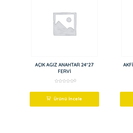
AÇIK AGIZ ANAHTAR 24*27
AKF
FERVİ
0
0
out
of
5
Ürünü İncele