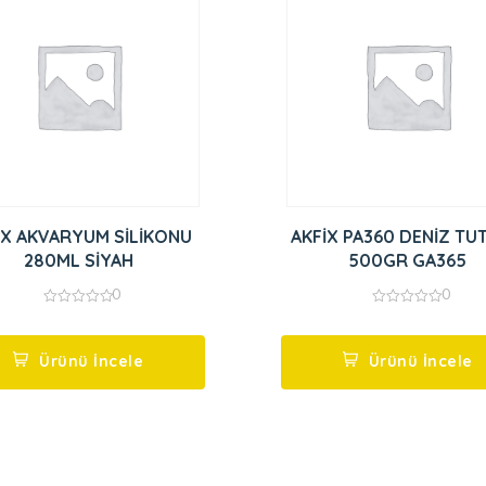
İX AKVARYUM SİLİKONU
AKFİX PA360 DENİZ TU
280ML SİYAH
500GR GA365
0
0
0
0
out
out
of
of
5
5
Ürünü İncele
Ürünü İncele