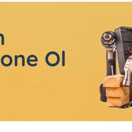
n
one Ol