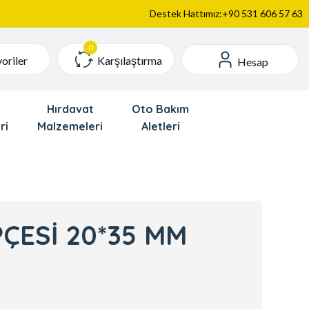
Destek Hattımız:+90 531 606 57 63
Karşılaştırma
oriler
Hesap
Hırdavat
Oto Bakım
ri
Malzemeleri
Aletleri
ÇESİ 20*35 MM