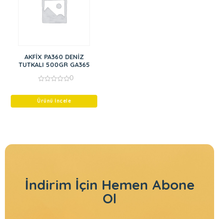
AKFİX PA360 DENİZ
TUTKALI 500GR GA365
0
0
out
of
Ürünü İncele
5
İndirim İçin
Hemen Abone
Ol