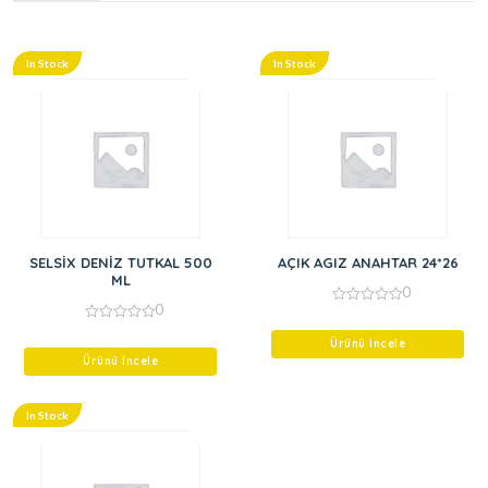
In Stock
In Stock
SELSİX DENİZ TUTKAL 500
AÇIK AGIZ ANAHTAR 24*26
ML
0
0
0
out
0
of
out
Ürünü İncele
5
of
Ürünü İncele
5
In Stock