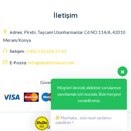
İletişim
Adres:
Pirebi, Taşcami Uzunharmanlar Cd NO:114/A, 42010
Meram/Konya
İletişim:
(+90) 531 606 57 63
E-Posta:
info@dedehirdavat.com
Güvenli Ödeme Seçenekleri
Müşteri destek ekibimiz sorularınızı
yanıtlamak için burada. Bize herşeyi
sorabilirsiniz.
Merhaba , size nasıl yardımcı
olabilirim ?
© 2024, Liabil Dizayn