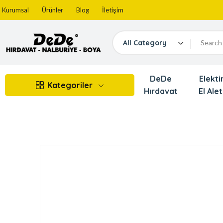
Kurumsal
Ürünler
Blog
İletişim
All Category
DeDe
Elektir
Kategoriler
Hırdavat
El Alet