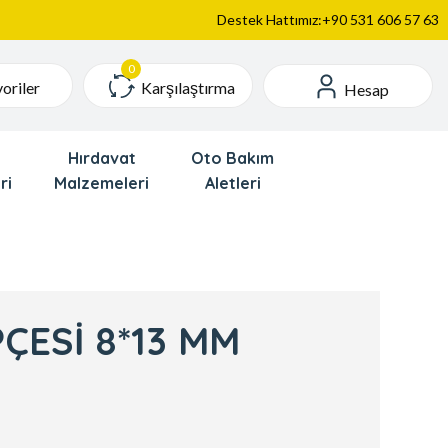
Destek Hattımız:+90 531 606 57 63
Karşılaştırma
oriler
Hesap
Hırdavat
Oto Bakım
ri
Malzemeleri
Aletleri
ÇESİ 8*13 MM