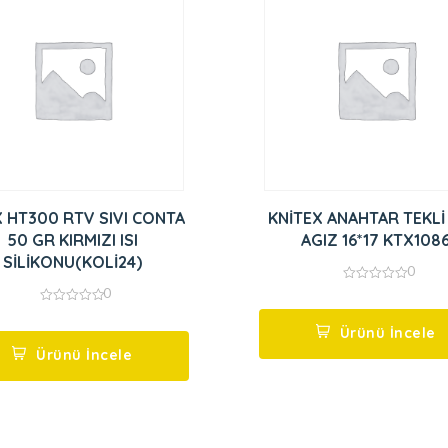
X HT300 RTV SIVI CONTA
KNİTEX ANAHTAR TEKLİ
50 GR KIRMIZI ISI
AGIZ 16*17 KTX108
SİLİKONU(KOLİ24)
0
0
0
out
0
of
out
5
Ürünü İncele
of
5
Ürünü İncele