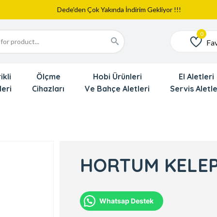
Dede'den Çok Yakında İndirim Gekliyor !!!
Fav
Favoriler
ikli
Ölçme
Hobi Ürünleri
El Aletleri
leri
Cihazları
Ve Bahçe Aletleri
Servis Aletle
HORTUM KELEP
Whatsap Destek