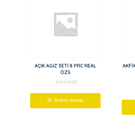
AÇIK AGIZ SETİ 8 PRC REAL
AKFİ
ÖZS
0
0
out
of
5
Ürünü İncele