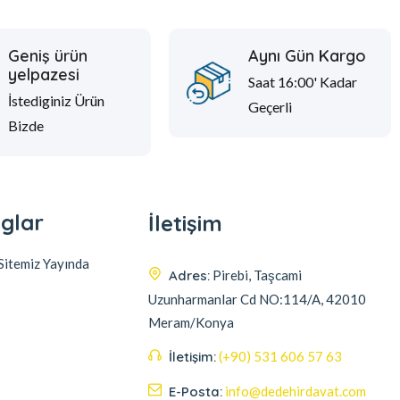
Geniş ürün
Aynı Gün Kargo
yelpazesi
Saat 16:00' Kadar
İstediginiz Ürün
Geçerli
Bizde
glar
İletişim
itemiz Yayında
Adres:
Pirebi, Taşcami
Uzunharmanlar Cd NO:114/A, 42010
Meram/Konya
İletişim:
(+90) 531 606 57 63
E-Posta:
info@dedehirdavat.com