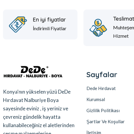
Teslima
En iyi fiyatlar
Muhteşe
İndirimli Fiyatlar
Hizmet
Sayfalar
Dede Hırdavat
Konya'nın yükselen yüzü DeDe
Kurumsal
Hırdavat Nalburiye Boya
sayesinde eviniz , iş yeriniz ve
Gizlilik Politikası
çevreniz gündelik hayatta
Şartlar Ve Koşullar
kullanabileceğiniz el aletlerinden
İletişim
çeşme malzemelerine ,