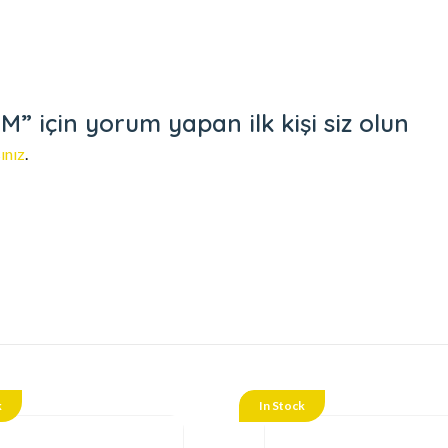
 için yorum yapan ilk kişi siz olun
ınız
.
k
In Stock