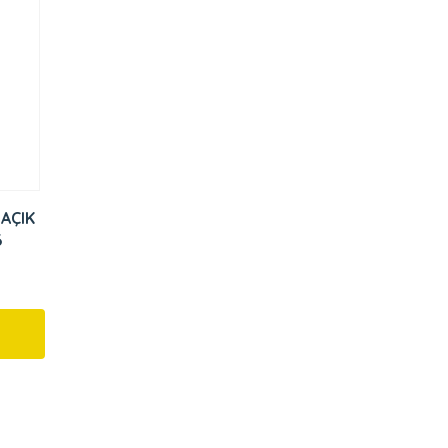
 AÇIK
6