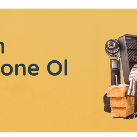
n
one Ol