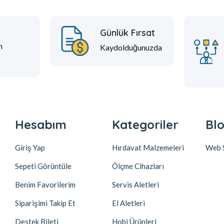
t
Günlük Fırsat
m
Kaydolduğunuzda
Hesabım
Kategoriler
Blo
Giriş Yap
Hırdavat Malzemeleri
Web S
Sepeti Görüntüle
Ölçme Cihazları
Benim Favorilerim
Servis Aletleri
Siparişimi Takip Et
El Aletleri
Destek Bileti
Hobi Ürünleri