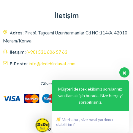
İletişim
Adres:
Pirebi, Taşcami Uzunharmanlar Cd NO:114/A, 42010
Meram/Konya
İletişim:
(+90) 531 606 57 63
E-Posta:
info@dedehirdavat.com
Güvenli Ödeme Seçenekleri
Müşteri destek ekibimiz sorularınızı
yanıtlamak için burada. Bize herşeyi
sorabilirsiniz.
Merhaba , size nasıl yardımcı
olabilirim ?
© 2024, Liabil Dizayn