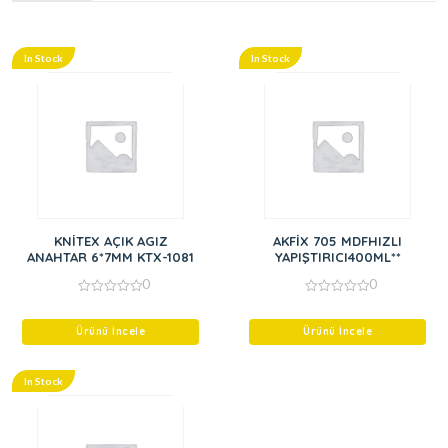
In Stock
In Stock
KNİTEX AÇIK AGIZ
AKFİX 705 MDFHIZLI
ANAHTAR 6*7MM KTX-1081
YAPIŞTIRICI400ML**
0
0
0
0
out
out
of
of
Ürünü İncele
Ürünü İncele
5
5
In Stock