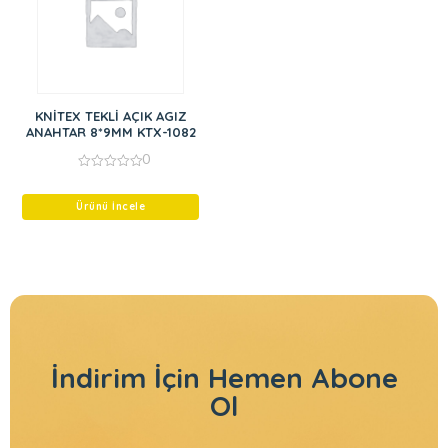
KNİTEX TEKLİ AÇIK AGIZ
ANAHTAR 8*9MM KTX-1082
0
0
out
of
Ürünü İncele
5
İndirim İçin
Hemen Abone
Ol