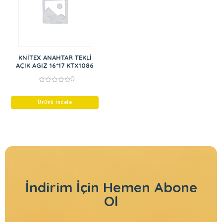
KNİTEX ANAHTAR TEKLİ
AÇIK AGIZ 16*17 KTX1086
0
0
out
of
Ürünü İncele
5
İndirim İçin
Hemen Abone
Ol