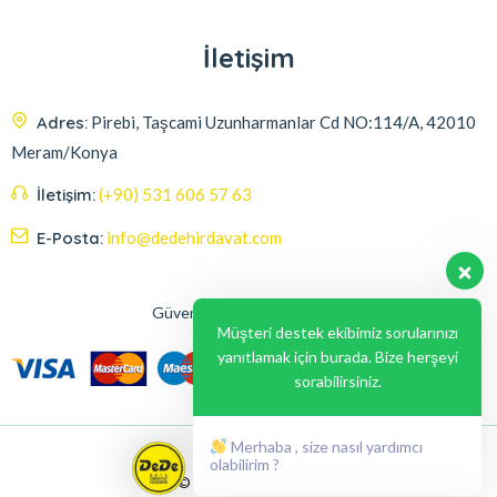
İletişim
Adres:
Pirebi, Taşcami Uzunharmanlar Cd NO:114/A, 42010
Meram/Konya
İletişim:
(+90) 531 606 57 63
E-Posta:
info@dedehirdavat.com
Güvenli Ödeme Seçenekleri
Müşteri destek ekibimiz sorularınızı
yanıtlamak için burada. Bize herşeyi
sorabilirsiniz.
Merhaba , size nasıl yardımcı
olabilirim ?
© 2024, Liabil Dizayn