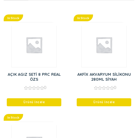
In Stock
In Stock
AÇIK AGIZ SETİ 8 PRC REAL
AKFİX AKVARYUM SİLİKONU
ÖZS
280ML SİYAH
0
0
0
0
out
out
of
of
Ürünü İncele
Ürünü İncele
5
5
In Stock