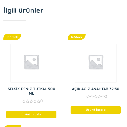
İlgili ürünler
In Stock
In Stock
SELSİX DENİZ TUTKAL 500
AÇIK AGIZ ANAHTAR 32*30
ML
0
0
0
out
0
of
out
Ürünü İncele
5
of
Ürünü İncele
5