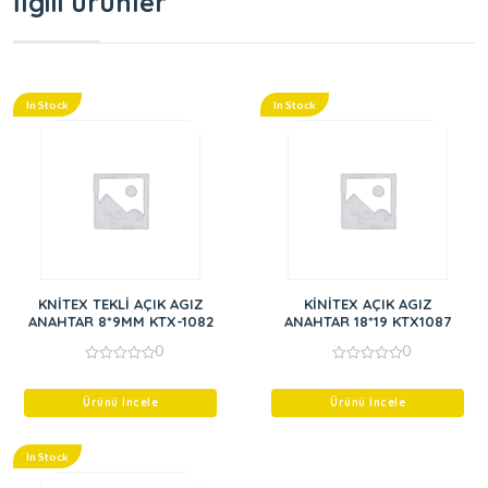
İlgili ürünler
In Stock
In Stock
KNİTEX TEKLİ AÇIK AGIZ
KİNİTEX AÇIK AGIZ
ANAHTAR 8*9MM KTX-1082
ANAHTAR 18*19 KTX1087
0
0
0
0
out
out
of
of
Ürünü İncele
Ürünü İncele
5
5
In Stock