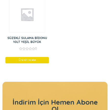
SÜZEKLİ SULAMA BİDONU
10LT YEŞİL BÜYÜK
0
0
out
of
Ürünü İncele
5
İndirim İçin
Hemen Abone
Ol