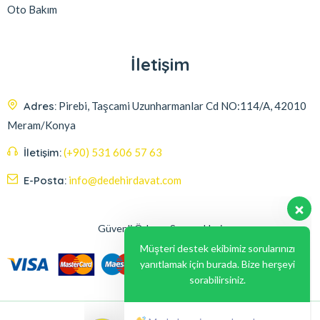
Oto Bakım
İletişim
Adres:
Pirebi, Taşcami Uzunharmanlar Cd NO:114/A, 42010
Meram/Konya
İletişim:
(+90) 531 606 57 63
E-Posta:
info@dedehirdavat.com
Güvenli Ödeme Seçenekleri
Müşteri destek ekibimiz sorularınızı
yanıtlamak için burada. Bize herşeyi
sorabilirsiniz.
Merhaba , size nasıl yardımcı