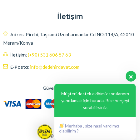
İletişim
Adres:
Pirebi, Taşcami Uzunharmanlar Cd NO:114/A, 42010
Meram/Konya
İletişim:
(+90) 531 606 57 63
E-Posta:
info@dedehirdavat.com
Güvenli Ödeme Seçenekleri
Müşteri destek ekibimiz sorularınızı
yanıtlamak için burada. Bize herşeyi
sorabilirsiniz.
Merhaba , size nasıl yardımcı
olabilirim ?
© 2024, Liabil Dizayn