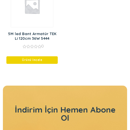
5M led Bant Armatür TEK
Li 120cm 36W 5444
0
0
out
of
Ürünü İncele
5
İndirim İçin
Hemen Abone
Ol