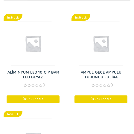
In Stock
In Stock
ALİMİNYUM LED 10 CİP BAR
AMPUL GECE AMPULU
LED BEYAZ
TURUNCU FUJİKA
0
0
0
0
out
out
of
of
Ürünü İncele
Ürünü İncele
5
5
In Stock