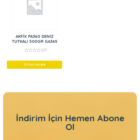
AKFİX PA360 DENİZ
TUTKALI 500GR GA365
0
0
out
of
Ürünü İncele
5
İndirim İçin
Hemen Abone
Ol