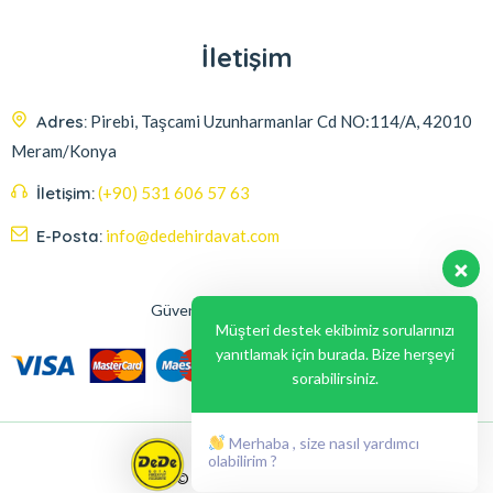
İletişim
Adres:
Pirebi, Taşcami Uzunharmanlar Cd NO:114/A, 42010
Meram/Konya
İletişim:
(+90) 531 606 57 63
E-Posta:
info@dedehirdavat.com
Güvenli Ödeme Seçenekleri
Müşteri destek ekibimiz sorularınızı
yanıtlamak için burada. Bize herşeyi
sorabilirsiniz.
Merhaba , size nasıl yardımcı
olabilirim ?
© 2024, Liabil Dizayn