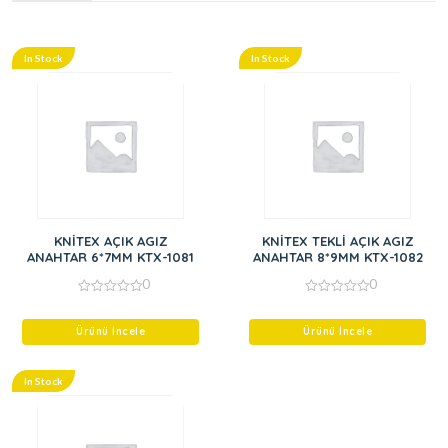
In Stock
In Stock
KNİTEX AÇIK AGIZ
KNİTEX TEKLİ AÇIK AGIZ
ANAHTAR 6*7MM KTX-1081
ANAHTAR 8*9MM KTX-1082
0
0
0
0
out
out
of
of
Ürünü İncele
Ürünü İncele
5
5
In Stock