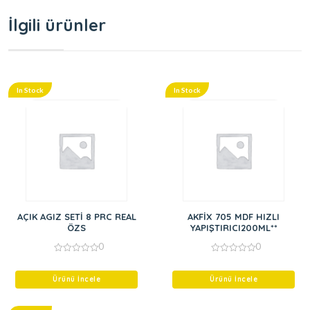
İlgili ürünler
In Stock
In Stock
AÇIK AGIZ SETİ 8 PRC REAL
AKFİX 705 MDF HIZLI
ÖZS
YAPIŞTIRICI200ML**
0
0
0
0
out
out
of
of
Ürünü İncele
Ürünü İncele
5
5