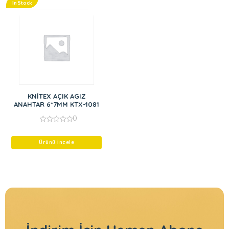
In Stock
KNİTEX AÇIK AGIZ
ANAHTAR 6*7MM KTX-1081
0
0
out
of
Ürünü İncele
5