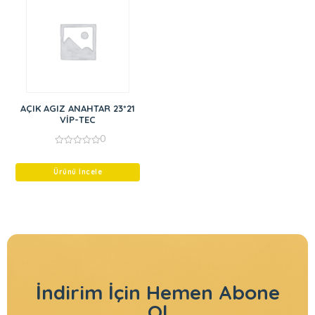
AÇIK AGIZ ANAHTAR 23*21
VİP-TEC
0
0
out
of
Ürünü İncele
5
İndirim İçin
Hemen Abone
Ol