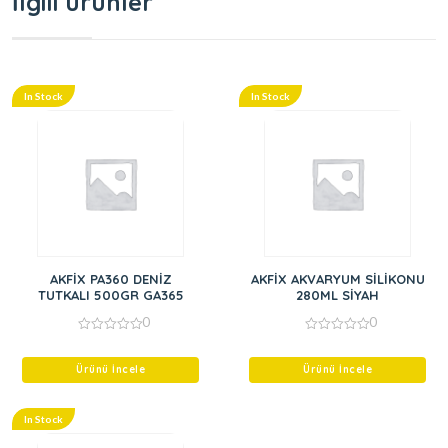
İlgili ürünler
In Stock
In Stock
AKFİX PA360 DENİZ
AKFİX AKVARYUM SİLİKONU
TUTKALI 500GR GA365
280ML SİYAH
0
0
0
0
out
out
of
of
Ürünü İncele
Ürünü İncele
5
5
In Stock