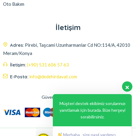
Oto Bakım
İletişim
Adres:
Pirebi, Taşcami Uzunharmanlar Cd NO:114/A, 42010
Meram/Konya
İletişim:
(+90) 531 606 57 63
E-Posta:
info@dedehirdavat.com
Güvenli Ödeme Seçenekleri
Müşteri destek ekibimiz sorularınızı
yanıtlamak için burada. Bize herşeyi
sorabilirsiniz.
Merhaba , size nasıl yardımcı