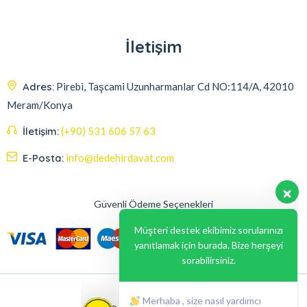
İletişim
Adres:
Pirebi, Taşcami Uzunharmanlar Cd NO:114/A, 42010
Meram/Konya
İletişim:
(+90) 531 606 57 63
E-Posta:
info@dedehirdavat.com
Güvenli Ödeme Seçenekleri
Müşteri destek ekibimiz sorularınızı
yanıtlamak için burada. Bize herşeyi
sorabilirsiniz.
Merhaba , size nasıl yardımcı
olabilirim ?