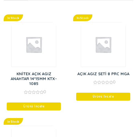
In Stock
In Stock
KNİTEX AÇIK AGIZ
AÇIK AGIZ SETİ 8 PRC MGA
ANAHTAR 14*15MM KTX-
0
1085
0
0
out
of
Ürünü İncele
0
5
out
of
Ürünü İncele
5
In Stock