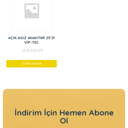
AÇIK AGIZ ANAHTAR 23*21
VİP-TEC
0
0
out
of
Ürünü İncele
5
İndirim İçin
Hemen Abone
Ol