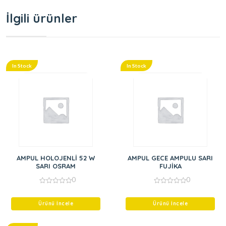
İlgili ürünler
In Stock
In Stock
AMPUL HOLOJENLİ 52 W
AMPUL GECE AMPULU SARI
SARI OSRAM
FUJİKA
0
0
0
0
out
out
of
of
Ürünü İncele
Ürünü İncele
5
5