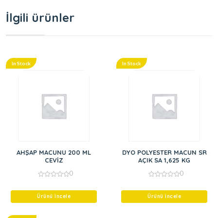
İlgili ürünler
In Stock
In Stock
AHŞAP MACUNU 200 ML
DYO POLYESTER MACUN SR
CEVİZ
AÇIK SA 1,625 KG
0
0
0
0
out
out
of
of
Ürünü İncele
Ürünü İncele
5
5