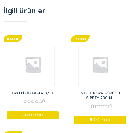
İlgili ürünler
In Stock
In Stock
DYO LİKİD PASTA 0,5 L
STELL BOYA SÖKÜCÜ
SİPREY 200 ML
0
0
0
out
0
of
Ürünü İncele
out
5
of
Ürünü İncele
5