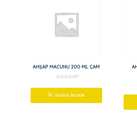
AHŞAP MACUNU 200 ML ÇAM
A
0
0
out
of
5
Ürünü İncele