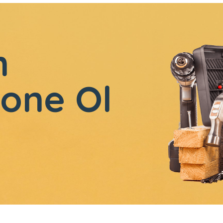
n
one Ol