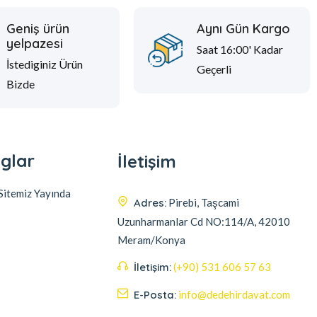
Geniş ürün
Aynı Gün Kargo
yelpazesi
Saat 16:00' Kadar
İstediginiz Ürün
Geçerli
Bizde
glar
İletişim
itemiz Yayında
Adres:
Pirebi, Taşcami
Uzunharmanlar Cd NO:114/A, 42010
Meram/Konya
İletişim:
(+90) 531 606 57 63
E-Posta:
info@dedehirdavat.com