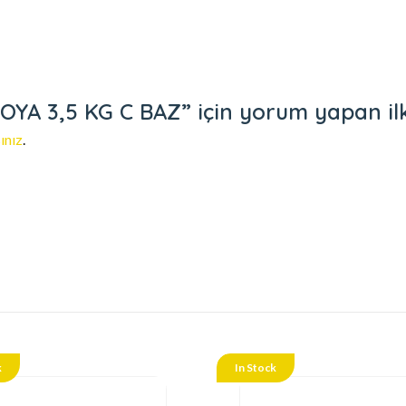
A 3,5 KG C BAZ” için yorum yapan ilk k
ınız
.
k
In Stock