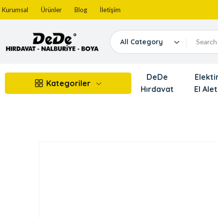
Kurumsal
Ürünler
Blog
İletişim
All Category
DeDe
Elektir
Kategoriler
Hırdavat
El Alet