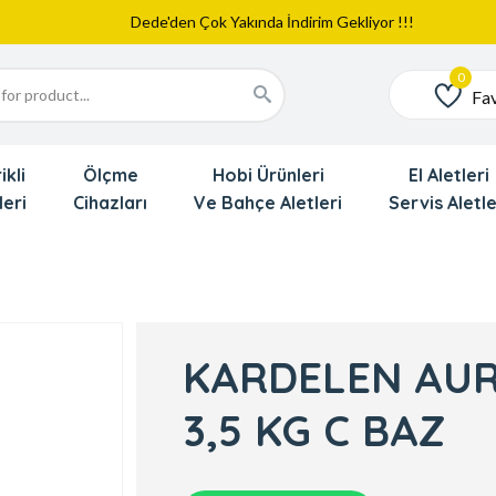
Web Sitemiz Yayında
Yeni Eklenen Ürünlerimizi İnceledinizmi ?
Dede'den Çok Yakında İndirim Gekliyor !!!
Fav
Favoriler
ikli
Ölçme
Hobi Ürünleri
El Aletleri
leri
Cihazları
Ve Bahçe Aletleri
Servis Aletle
KARDELEN AUR
3,5 KG C BAZ