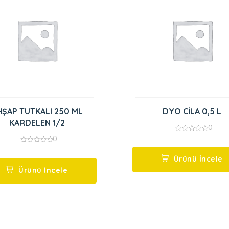
HŞAP TUTKALI 250 ML
DYO CİLA 0,5 L
KARDELEN 1/2
0
0
0
out
0
of
out
5
Ürünü İncele
of
5
Ürünü İncele