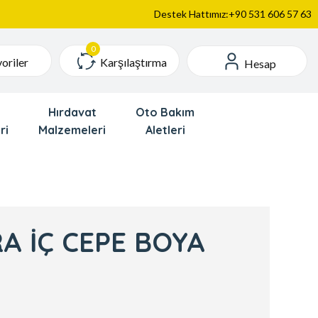
Destek Hattımız:+90 531 606 57 63
Karşılaştırma
oriler
Hesap
Hırdavat
Oto Bakım
ri
Malzemeleri
Aletleri
A İÇ CEPE BOYA