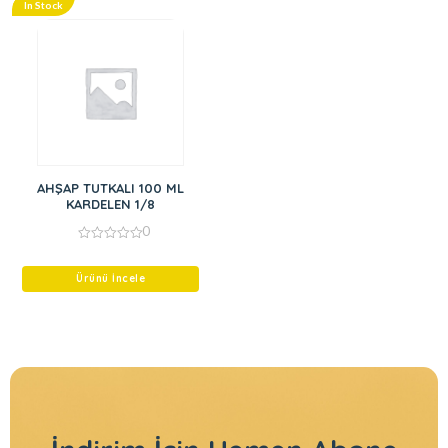
In Stock
AHŞAP TUTKALI 100 ML
KARDELEN 1/8
0
0
out
of
Ürünü İncele
5