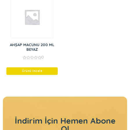
AHŞAP MACUNU 200 ML
BEYAZ
0
0
out
of
Ürünü İncele
5
İndirim İçin
Hemen Abone
Ol