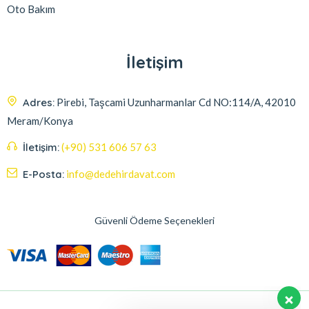
Oto Bakım
İletişim
Adres:
Pirebi, Taşcami Uzunharmanlar Cd NO:114/A, 42010
Meram/Konya
İletişim:
(+90) 531 606 57 63
E-Posta:
info@dedehirdavat.com
Güvenli Ödeme Seçenekleri
Müşteri destek ekibimiz sorularınızı
yanıtlamak için burada. Bize herşeyi
sorabilirsiniz.
Merhaba , size nasıl yardımcı