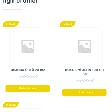
İlgili ürünler
In Stock
In Stock
BRANDA ÖRTÜ 20 m2
BOYA SİMİ ALTIN 100 GR
PUL
0
0
0
out
0
of
Ürünü İncele
out
5
of
Ürünü İncele
5
In Stock