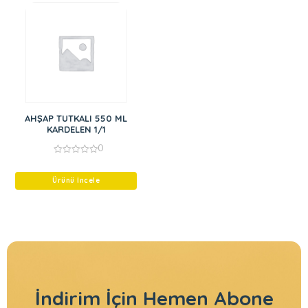
AHŞAP TUTKALI 550 ML
KARDELEN 1/1
0
0
out
of
Ürünü İncele
5
İndirim İçin
Hemen Abone