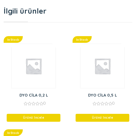
İlgili ürünler
In Stock
In Stock
DYO CİLA 0,2 L
DYO CİLA 0,5 L
0
0
0
0
out
out
of
of
Ürünü İncele
Ürünü İncele
5
5
In Stock