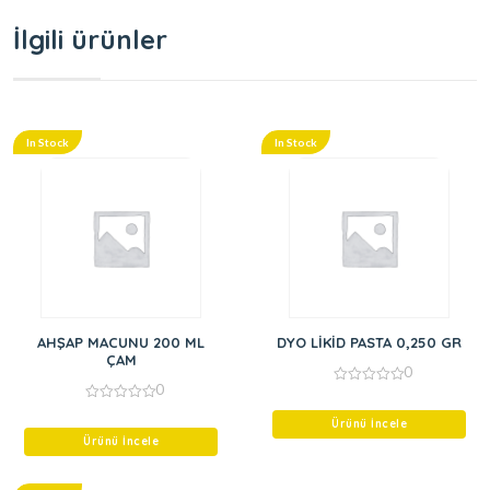
İlgili ürünler
In Stock
In Stock
AHŞAP MACUNU 200 ML
DYO LİKİD PASTA 0,250 GR
ÇAM
0
0
0
out
0
of
out
Ürünü İncele
5
of
Ürünü İncele
5