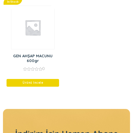
In Stock
GEN AHŞAP MACUNU
600gr
0
0
out
of
Ürünü İncele
5