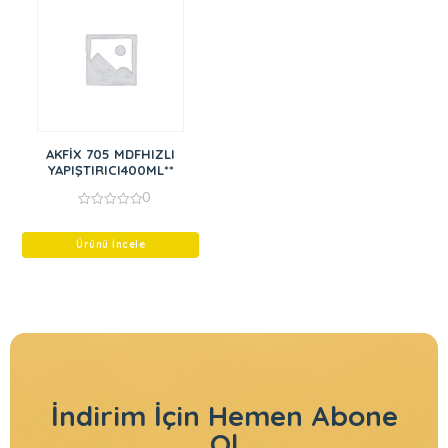
AKFİX 705 MDFHIZLI
YAPIŞTIRICI400ML**
0
0
out
of
Ürünü İncele
5
İndirim İçin
Hemen Abone
Ol