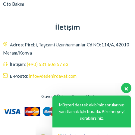
Oto Bakım
İletişim
Adres:
Pirebi, Taşcami Uzunharmanlar Cd NO:114/A, 42010
Meram/Konya
İletişim:
(+90) 531 606 57 63
E-Posta:
info@dedehirdavat.com
Güvenli Ödeme Seçenekleri
Müşteri destek ekibimiz sorularınızı
yanıtlamak için burada. Bize herşeyi
sorabilirsiniz.
Merhaba , size nasıl yardımcı