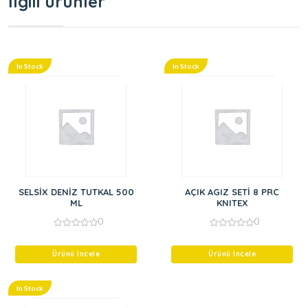
İlgili ürünler
In Stock
In Stock
SELSİX DENİZ TUTKAL 500
AÇIK AGIZ SETİ 8 PRC
ML
KNITEX
0
0
0
0
out
out
of
of
Ürünü İncele
Ürünü İncele
5
5
In Stock