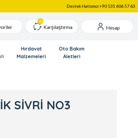
Destek Hattımız:+90 531 606 57 63
Karşılaştırma
oriler
Hesap
Hırdavat
Oto Bakım
ri
Malzemeleri
Aletleri
İK SİVRİ NO3