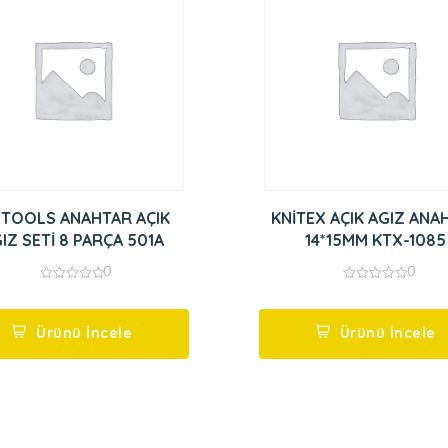
 TOOLS ANAHTAR AÇIK
KNİTEX AÇIK AGIZ ANA
IZ SETİ 8 PARÇA 501A
14*15MM KTX-1085
0
0
0
0
out
out
of
of
5
5
Ürünü İncele
Ürünü İncele