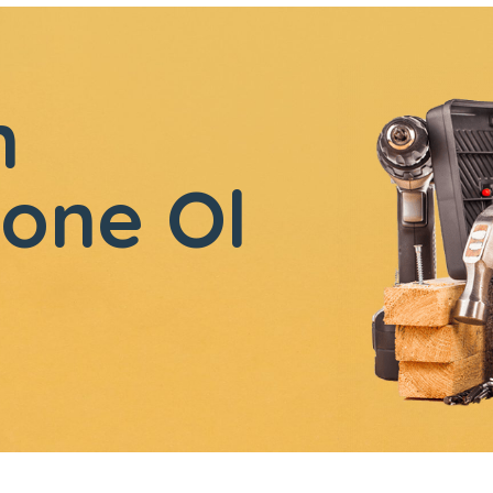
n
one Ol