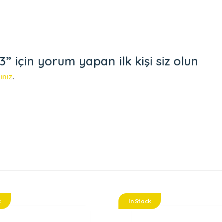
 için yorum yapan ilk kişi siz olun
ınız
.
k
In Stock