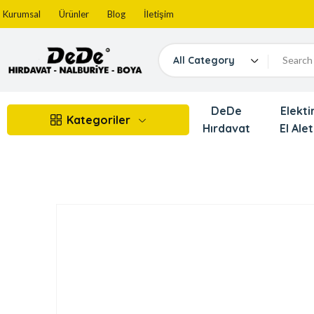
Kurumsal
Ürünler
Blog
İletişim
All Category
DeDe
Elektir
Kategoriler
Hırdavat
El Alet