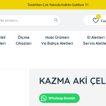
Web Sitemiz Yayında
Yeni Eklenen Ürünlerimizi İnceledinizmi ?
Dede'den Çok Yakında İndirim Gekliyor !!!
Fav
Favoriler
ikli
Ölçme
Hobi Ürünleri
El Aletleri
leri
Cihazları
Ve Bahçe Aletleri
Servis Aletle
KAZMA AKİ ÇEL
Whatsap Destek