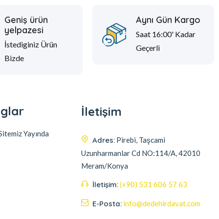
Geniş ürün
Aynı Gün Kargo
yelpazesi
Saat 16:00' Kadar
İstediginiz Ürün
Geçerli
Bizde
glar
İletişim
itemiz Yayında
Adres:
Pirebi, Taşcami
Uzunharmanlar Cd NO:114/A, 42010
Meram/Konya
İletişim:
(+90) 531 606 57 63
E-Posta:
info@dedehirdavat.com