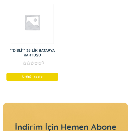
**DİŞLİ** 35 LİK BATARYA
KARTUŞU
0
0
out
of
Ürünü İncele
5
İndirim İçin
Hemen Abone