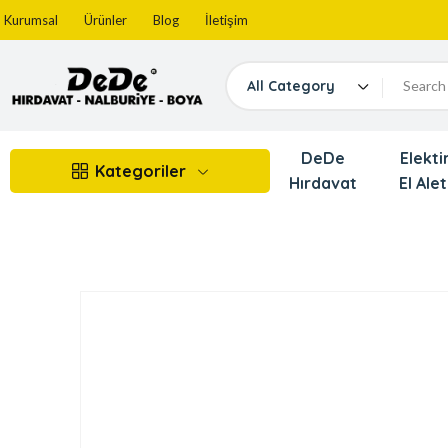
Kurumsal
Ürünler
Blog
İletişim
All Category
DeDe
Elektir
Kategoriler
Hırdavat
El Alet