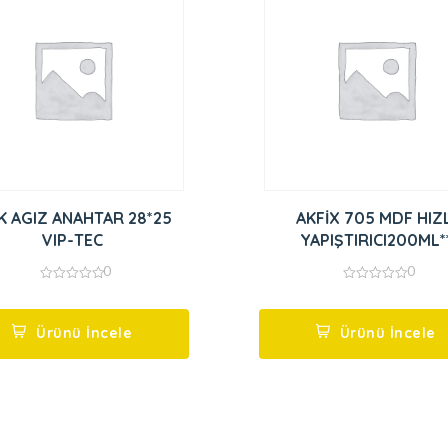
K AGIZ ANAHTAR 28*25
AKFİX 705 MDF HIZL
VIP-TEC
YAPIŞTIRICI200ML*
0
0
0
0
out
out
of
of
5
5
Ürünü İncele
Ürünü İncele