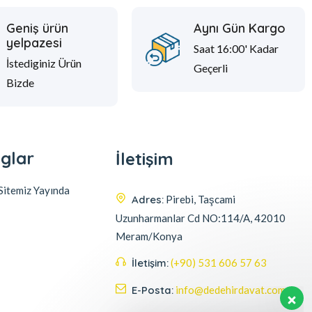
Geniş ürün
Aynı Gün Kargo
yelpazesi
Saat 16:00' Kadar
İstediginiz Ürün
Geçerli
Bizde
glar
İletişim
itemiz Yayında
Adres:
Pirebi, Taşcami
Uzunharmanlar Cd NO:114/A, 42010
Meram/Konya
İletişim:
(+90) 531 606 57 63
E-Posta:
info@dedehirdavat.com