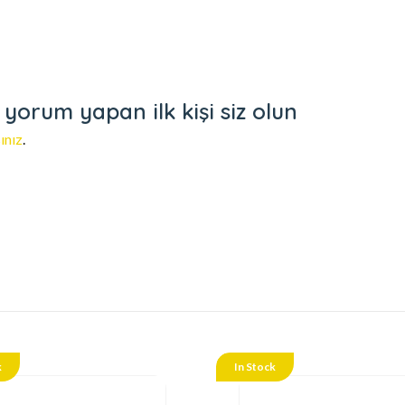
orum yapan ilk kişi siz olun
ınız
.
k
In Stock