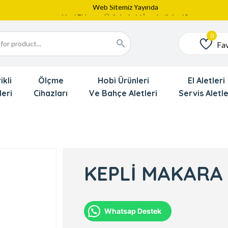
Web Sitemiz Yayında
Yeni Eklenen Ürünlerimizi İnceledinizmi ?
Dede'den Çok Yakında İndirim Gekliyor !!!
Fav
Favoriler
ikli
Ölçme
Hobi Ürünleri
El Aletleri
leri
Cihazları
Ve Bahçe Aletleri
Servis Aletle
KEPLİ MAKARA
Whatsap Destek