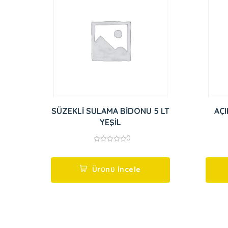
SÜZEKLİ SULAMA BİDONU 5 LT
AÇI
YEŞİL
0
0
out
of
5
Ürünü İncele