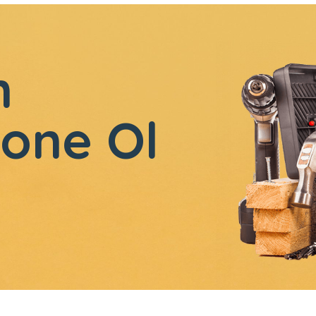
n
one Ol