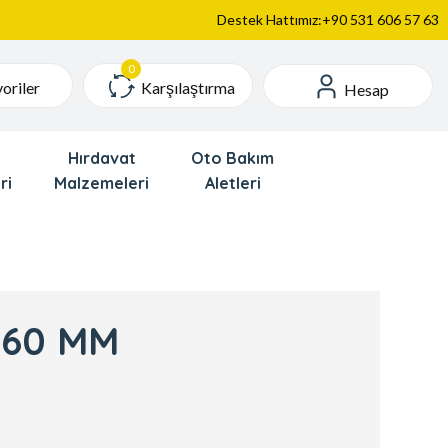
Destek Hattımız:+90 531 606 57 63
Karşılaştırma
oriler
Hesap
Hırdavat
Oto Bakım
ri
Malzemeleri
Aletleri
 60 MM