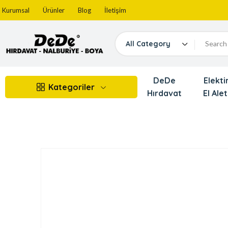
Kurumsal
Ürünler
Blog
İletişim
All Category
DeDe
Elektir
Kategoriler
Hırdavat
El Alet