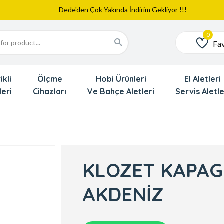
Web Sitemiz Yayında
Yeni Eklenen Ürünlerimizi İnceledinizmi ?
Dede'den Çok Yakında İndirim Gekliyor !!!
Fav
Favoriler
ikli
Ölçme
Hobi Ürünleri
El Aletleri
leri
Cihazları
Ve Bahçe Aletleri
Servis Aletle
KLOZET KAPAGI
AKDENİZ