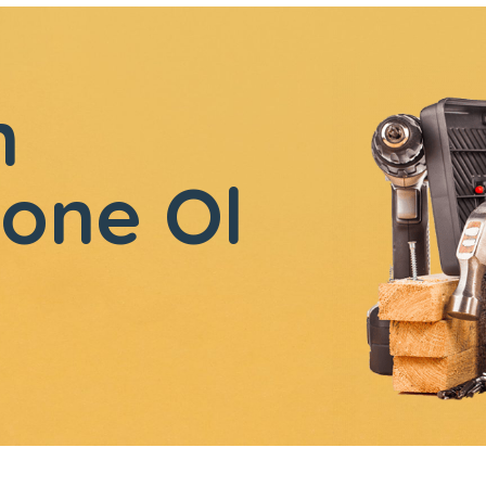
n
one Ol