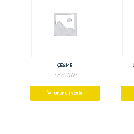
ÇEŞME
0
0
out
of
5
Ürünü İncele