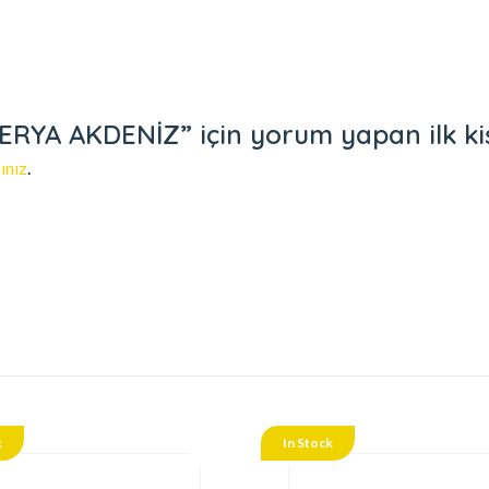
YA AKDENİZ” için yorum yapan ilk kişi
ınız
.
k
In Stock