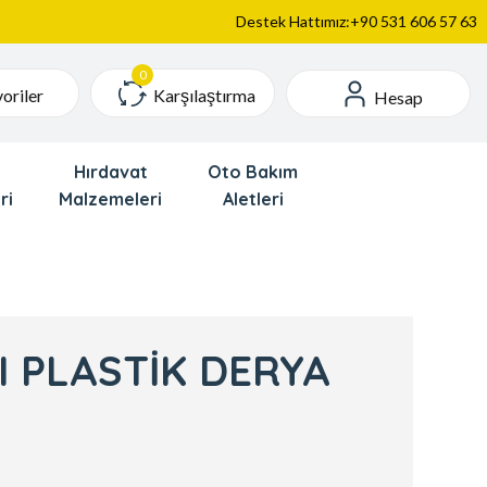
Destek Hattımız:+90 531 606 57 63
Karşılaştırma
oriler
Hesap
Hırdavat
Oto Bakım
ri
Malzemeleri
Aletleri
 PLASTİK DERYA