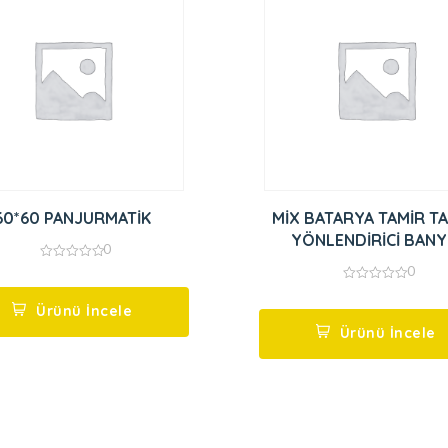
60*60 PANJURMATİK
MİX BATARYA TAMİR TA
YÖNLENDİRİCİ BAN
0
0
0
out
0
of
out
5
Ürünü İncele
of
5
Ürünü İncele