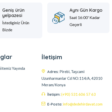
Geniş ürün
Aynı Gün Kargo
yelpazesi
Saat 16:00' Kadar
İstediginiz Ürün
Geçerli
Bizde
glar
İletişim
itemiz Yayında
Adres:
Pirebi, Taşcami
Uzunharmanlar Cd NO:114/A, 42010
Meram/Konya
İletişim:
(+90) 531 606 57 63
E-Posta:
info@dedehirdavat.com