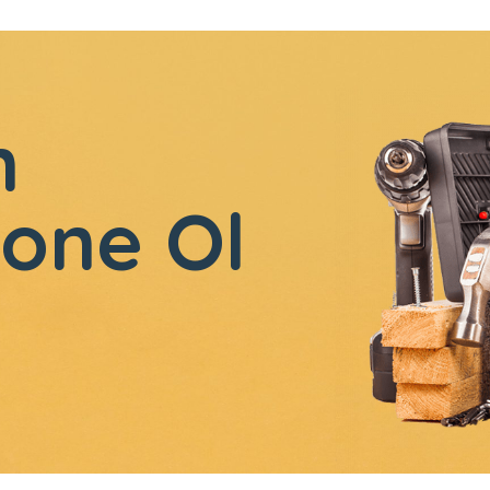
n
one Ol