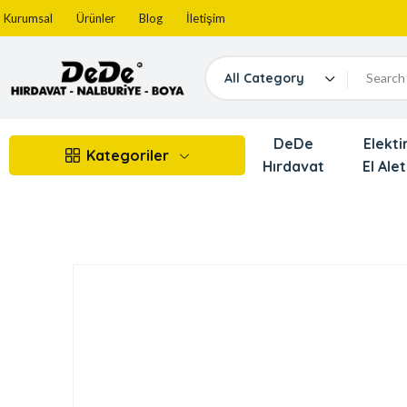
Kurumsal
Ürünler
Blog
İletişim
All Category
DeDe
Elektir
Kategoriler
Hırdavat
El Alet