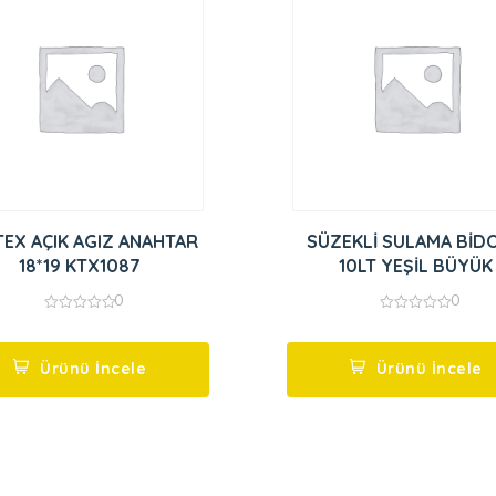
TEX AÇIK AGIZ ANAHTAR
SÜZEKLİ SULAMA BİD
18*19 KTX1087
10LT YEŞİL BÜYÜK
0
0
0
0
out
out
of
of
5
5
Ürünü İncele
Ürünü İncele