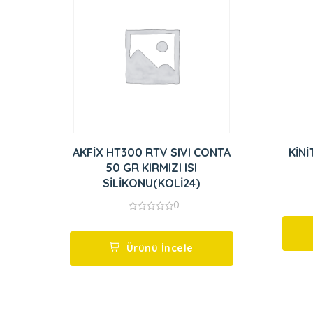
AKFİX HT300 RTV SIVI CONTA
KİNİ
50 GR KIRMIZI ISI
SİLİKONU(KOLİ24)
0
0
out
of
5
Ürünü İncele