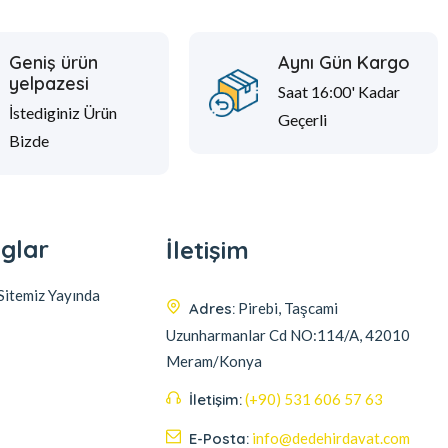
Geniş ürün
Aynı Gün Kargo
yelpazesi
Saat 16:00' Kadar
İstediginiz Ürün
Geçerli
Bizde
glar
İletişim
itemiz Yayında
Adres:
Pirebi, Taşcami
Uzunharmanlar Cd NO:114/A, 42010
Meram/Konya
İletişim:
(+90) 531 606 57 63
E-Posta:
info@dedehirdavat.com