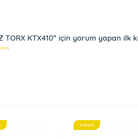
TORX KTX410” için yorum yapan ilk kiş
ınız
.
k
In Stock