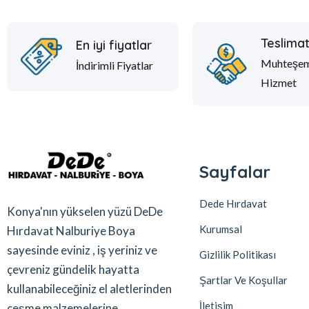
Teslima
En iyi fiyatlar
Muhteşe
İndirimli Fiyatlar
Hizmet
Sayfalar
Dede Hırdavat
Konya'nın yükselen yüzü DeDe
Kurumsal
Hırdavat Nalburiye Boya
sayesinde eviniz , iş yeriniz ve
Gizlilik Politikası
çevreniz gündelik hayatta
Şartlar Ve Koşullar
kullanabileceğiniz el aletlerinden
İletişim
çeşme malzemelerine ,