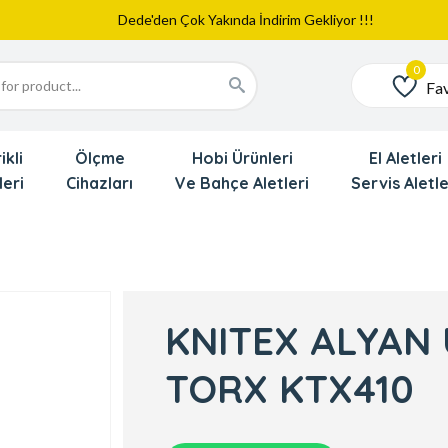
Web Sitemiz Yayında
Yeni Eklenen Ürünlerimizi İnceledinizmi ?
Dede'den Çok Yakında İndirim Gekliyor !!!
Fav
Favoriler
ikli
Ölçme
Hobi Ürünleri
El Aletleri
leri
Cihazları
Ve Bahçe Aletleri
Servis Aletle
KNITEX ALYAN 
TORX KTX410