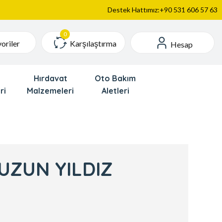
Destek Hattımız:+90 531 606 57 63
Karşılaştırma
oriler
Hesap
Hırdavat
Oto Bakım
ri
Malzemeleri
Aletleri
UZUN YILDIZ