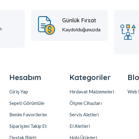
t
Günlük Fırsat
m
Kaydolduğunuzda
Hesabım
Kategoriler
Blo
Giriş Yap
Hırdavat Malzemeleri
Web S
Sepeti Görüntüle
Ölçme Cihazları
Benim Favorilerim
Servis Aletleri
Siparişimi Takip Et
El Aletleri
Destek Bileti
Hobi Ürünleri