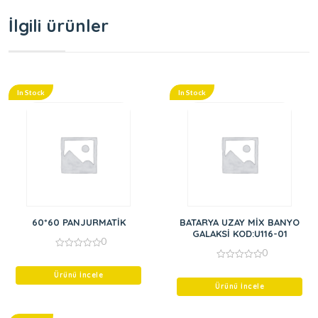
İlgili ürünler
In Stock
In Stock
60*60 PANJURMATİK
BATARYA UZAY MİX BANYO
GALAKSİ KOD:U116-01
0
0
0
out
0
of
Ürünü İncele
out
5
of
Ürünü İncele
5