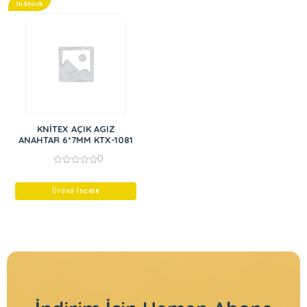
In Stock
KNİTEX AÇIK AGIZ
ANAHTAR 6*7MM KTX-1081
0
0
out
of
Ürünü İncele
5