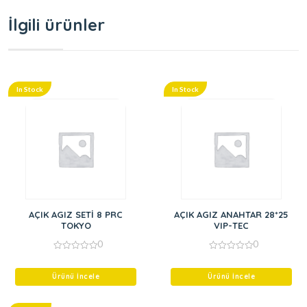
İlgili ürünler
In Stock
In Stock
AÇIK AGIZ SETİ 8 PRC
AÇIK AGIZ ANAHTAR 28*25
TOKYO
VIP-TEC
0
0
0
0
out
out
of
of
Ürünü İncele
Ürünü İncele
5
5