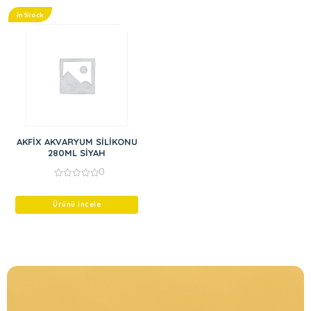
In Stock
AKFİX AKVARYUM SİLİKONU
280ML SİYAH
0
0
out
of
Ürünü İncele
5