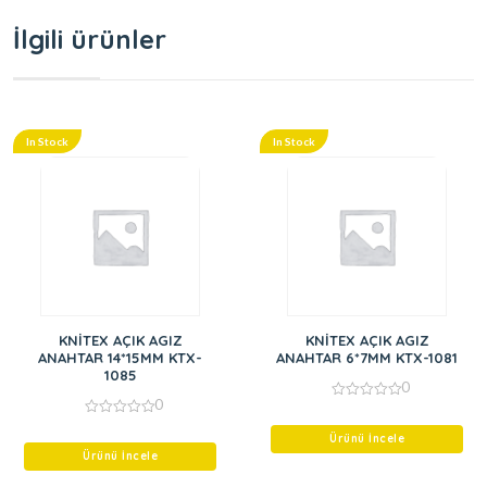
İlgili ürünler
In Stock
In Stock
KNİTEX AÇIK AGIZ
KNİTEX AÇIK AGIZ
ANAHTAR 14*15MM KTX-
ANAHTAR 6*7MM KTX-1081
1085
0
0
0
out
0
of
out
Ürünü İncele
5
of
Ürünü İncele
5