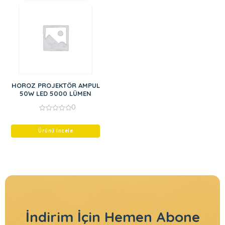
HOROZ PROJEKTÖR AMPUL
50W LED 5000 LÜMEN
0
0
out
of
Ürünü İncele
5
İndirim İçin
Hemen Abone