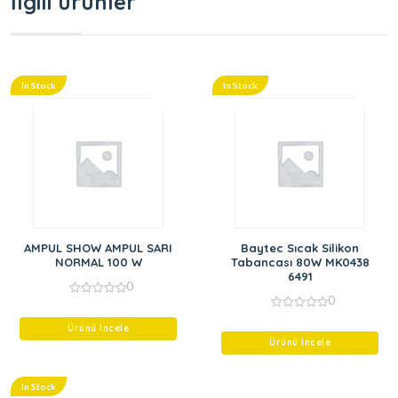
İlgili ürünler
In Stock
In Stock
AMPUL SHOW AMPUL SARI
Baytec Sıcak Silikon
NORMAL 100 W
Tabancası 80W MK0438
6491
0
0
0
out
0
of
Ürünü İncele
out
5
of
Ürünü İncele
5
In Stock