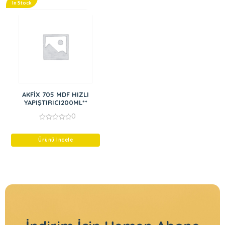
In Stock
AKFİX 705 MDF HIZLI
YAPIŞTIRICI200ML**
0
0
out
of
Ürünü İncele
5