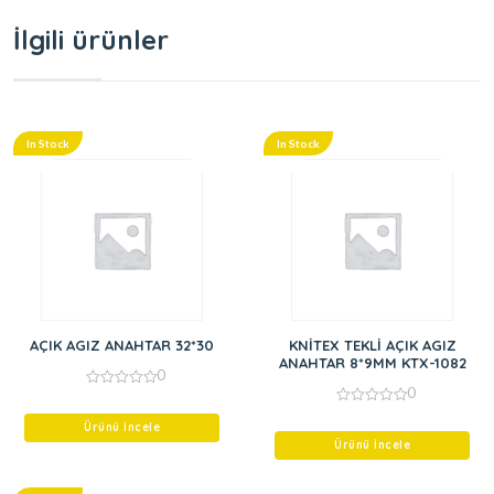
İlgili ürünler
In Stock
In Stock
AÇIK AGIZ ANAHTAR 32*30
KNİTEX TEKLİ AÇIK AGIZ
ANAHTAR 8*9MM KTX-1082
0
0
0
out
0
of
Ürünü İncele
out
5
of
Ürünü İncele
5