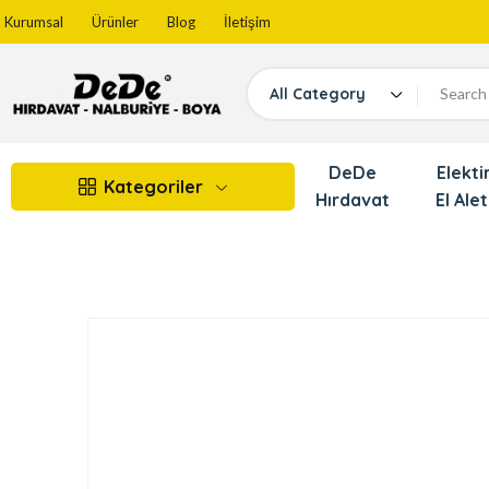
Kurumsal
Ürünler
Blog
İletişim
All Category
DeDe
Elektir
Kategoriler
Hırdavat
El Alet