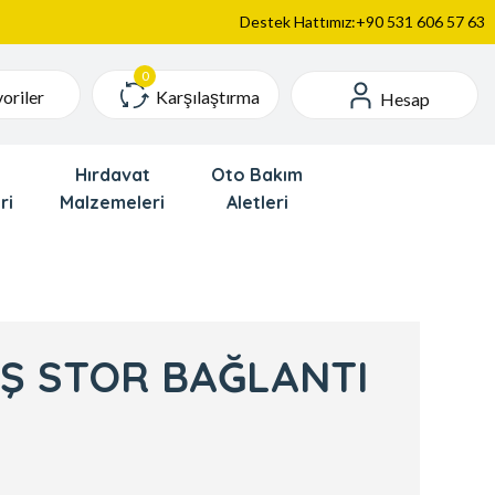
Destek Hattımız:+90 531 606 57 63
Karşılaştırma
oriler
Hesap
Hırdavat
Oto Bakım
ri
Malzemeleri
Aletleri
İŞ STOR BAĞLANTI