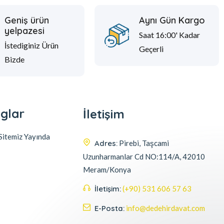
Geniş ürün
Aynı Gün Kargo
yelpazesi
Saat 16:00' Kadar
İstediginiz Ürün
Geçerli
Bizde
glar
İletişim
itemiz Yayında
Adres:
Pirebi, Taşcami
Uzunharmanlar Cd NO:114/A, 42010
Meram/Konya
İletişim:
(+90) 531 606 57 63
E-Posta:
info@dedehirdavat.com