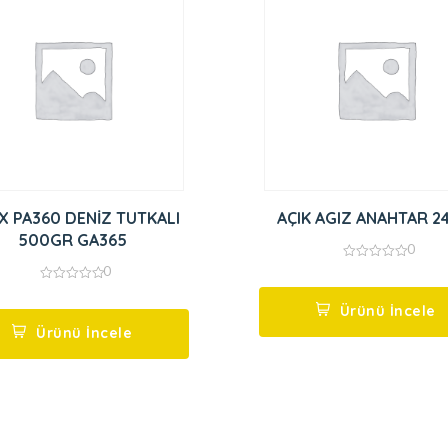
X PA360 DENİZ TUTKALI
AÇIK AGIZ ANAHTAR 2
500GR GA365
0
0
0
out
0
of
out
5
Ürünü İncele
of
5
Ürünü İncele