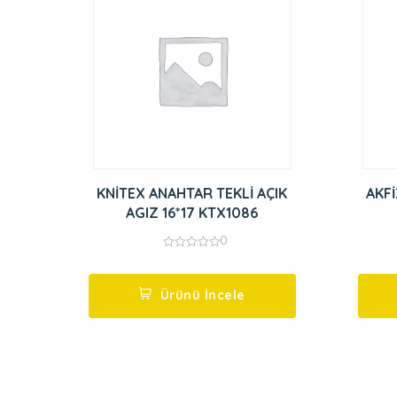
KNİTEX ANAHTAR TEKLİ AÇIK
AKFİ
AGIZ 16*17 KTX1086
0
0
out
of
5
Ürünü İncele