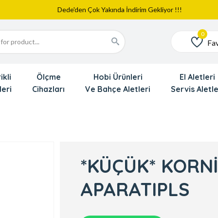
Web Sitemiz Yayında
Yeni Eklenen Ürünlerimizi İnceledinizmi ?
Dede'den Çok Yakında İndirim Gekliyor !!!
Fav
Favoriler
ikli
Ölçme
Hobi Ürünleri
El Aletleri
leri
Cihazları
Ve Bahçe Aletleri
Servis Aletle
*KÜÇÜK* KORN
APARATIPLS