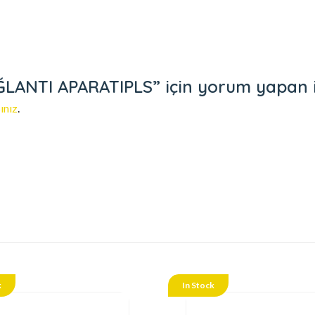
NTI APARATIPLS” için yorum yapan ilk 
ınız
.
k
In Stock