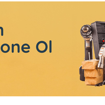
n
one Ol