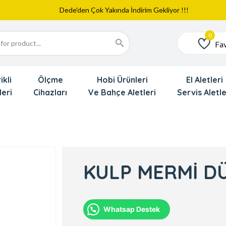
Web Sitemiz Yayında
Yeni Eklenen Ürünlerimizi İnceledinizmi ?
Dede'den Çok Yakında İndirim Gekliyor !!!
Fav
Favoriler
ikli
Ölçme
Hobi Ürünleri
El Aletleri
leri
Cihazları
Ve Bahçe Aletleri
Servis Aletle
KULP MERMİ D
Whatsap Destek