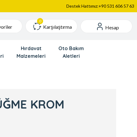
Destek Hattımız:+90 531 606 57 63
Karşılaştırma
oriler
Hesap
Hırdavat
Oto Bakım
ri
Malzemeleri
Aletleri
ÜĞME KROM