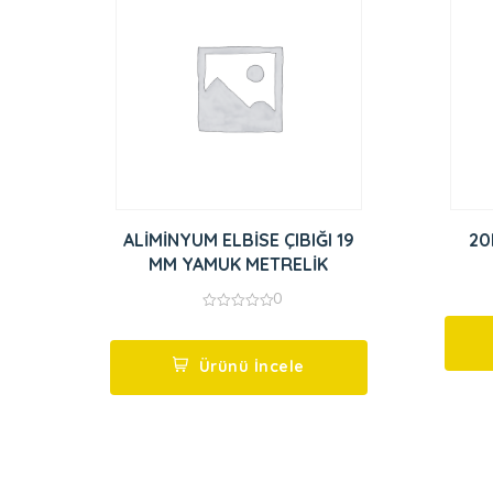
ALİMİNYUM ELBİSE ÇIBIĞI 19
20
MM YAMUK METRELİK
0
0
out
of
5
Ürünü İncele