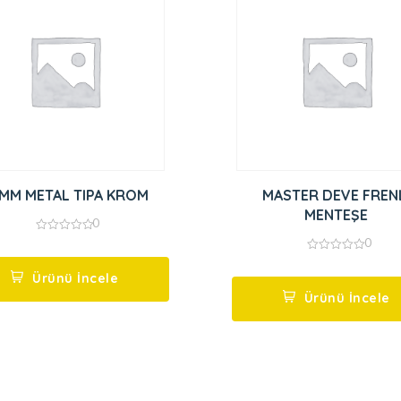
MM METAL TIPA KROM
MASTER DEVE FREN
MENTEŞE
0
0
0
out
0
of
out
5
Ürünü İncele
of
5
Ürünü İncele