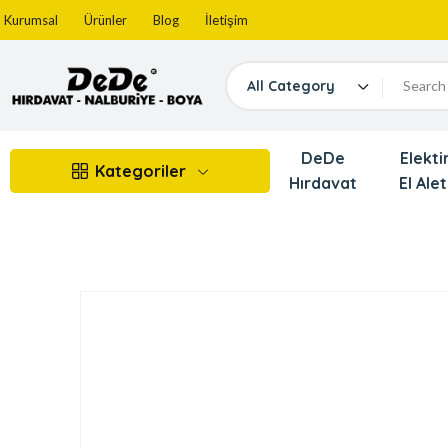
Kurumsal
Ürünler
Blog
İletişim
All Category
DeDe
Elektir
Kategoriler
Hırdavat
El Alet