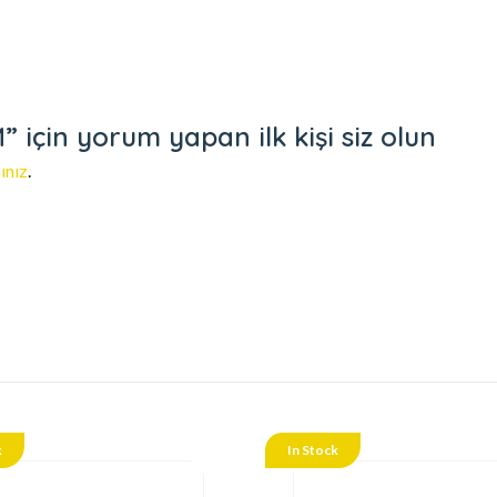
çin yorum yapan ilk kişi siz olun
ınız
.
k
In Stock