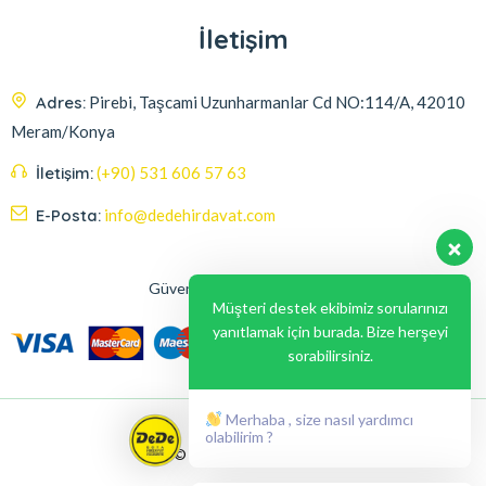
İletişim
Adres:
Pirebi, Taşcami Uzunharmanlar Cd NO:114/A, 42010
Meram/Konya
İletişim:
(+90) 531 606 57 63
E-Posta:
info@dedehirdavat.com
Güvenli Ödeme Seçenekleri
Müşteri destek ekibimiz sorularınızı
yanıtlamak için burada. Bize herşeyi
sorabilirsiniz.
Merhaba , size nasıl yardımcı
olabilirim ?
© 2024, Liabil Dizayn