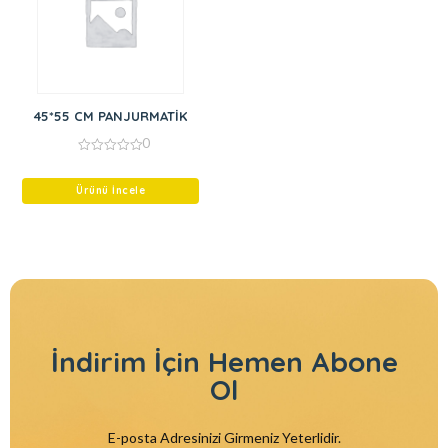
45*55 CM PANJURMATİK
0
0
out
of
Ürünü İncele
5
İndirim İçin
Hemen Abone
Ol
E-posta Adresinizi Girmeniz Yeterlidir.