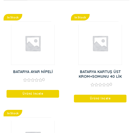
In Stock
In Stock
BATARYA AYAR NİPELİ
BATARYA KARTUŞ ÜST
KROM+SOMUNU 40 LİK
0
0
0
out
0
of
Ürünü İncele
out
5
of
Ürünü İncele
5
In Stock