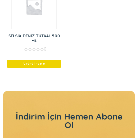
SELSİX DENİZ TUTKAL 500
ML
0
0
out
of
Ürünü İncele
5
İndirim İçin
Hemen Abone
Ol