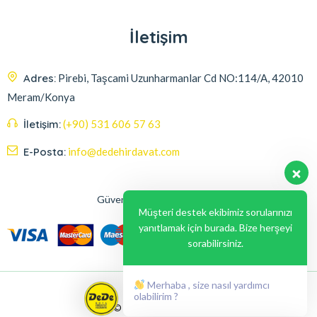
İletişim
Adres:
Pirebi, Taşcami Uzunharmanlar Cd NO:114/A, 42010
Meram/Konya
İletişim:
(+90) 531 606 57 63
E-Posta:
info@dedehirdavat.com
Güvenli Ödeme Seçenekleri
Müşteri destek ekibimiz sorularınızı
yanıtlamak için burada. Bize herşeyi
sorabilirsiniz.
Merhaba , size nasıl yardımcı
olabilirim ?
© 2024, Liabil Dizayn