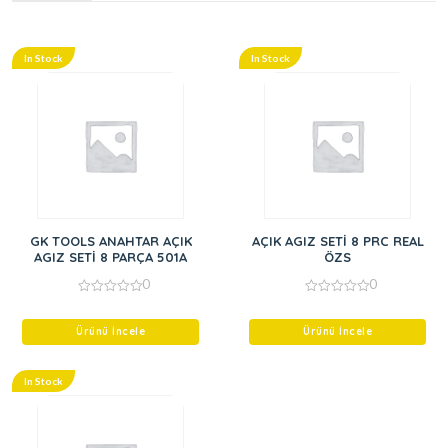
In Stock
In Stock
GK TOOLS ANAHTAR AÇIK
AÇIK AGIZ SETİ 8 PRC REAL
AGIZ SETİ 8 PARÇA 501A
ÖZS
0
0
0
0
out
out
of
of
Ürünü İncele
Ürünü İncele
5
5
In Stock