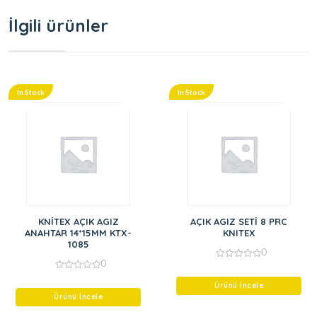
İlgili ürünler
In Stock
In Stock
KNİTEX AÇIK AGIZ
AÇIK AGIZ SETİ 8 PRC
ANAHTAR 14*15MM KTX-
KNITEX
1085
0
0
0
out
0
of
out
Ürünü İncele
5
of
Ürünü İncele
5