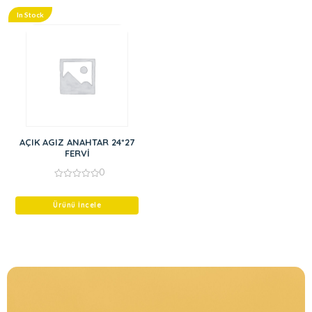
In Stock
AÇIK AGIZ ANAHTAR 24*27
FERVİ
0
0
out
of
Ürünü İncele
5