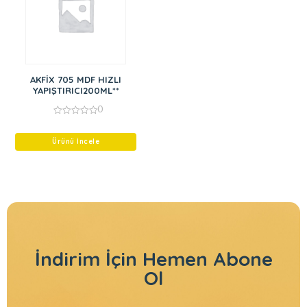
AKFİX 705 MDF HIZLI
YAPIŞTIRICI200ML**
0
0
out
of
Ürünü İncele
5
İndirim İçin
Hemen Abone
Ol