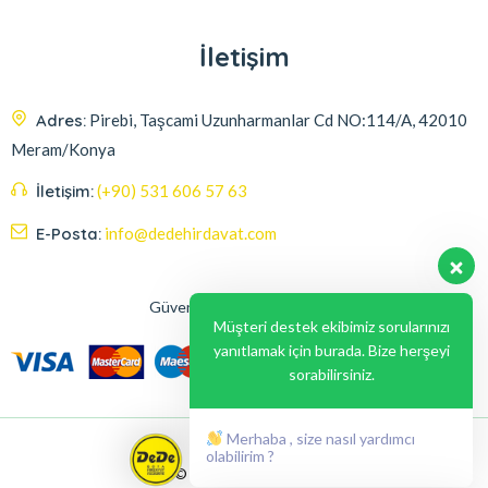
İletişim
Adres:
Pirebi, Taşcami Uzunharmanlar Cd NO:114/A, 42010
Meram/Konya
İletişim:
(+90) 531 606 57 63
E-Posta:
info@dedehirdavat.com
Güvenli Ödeme Seçenekleri
Müşteri destek ekibimiz sorularınızı
yanıtlamak için burada. Bize herşeyi
sorabilirsiniz.
Merhaba , size nasıl yardımcı
olabilirim ?
© 2024, Liabil Dizayn