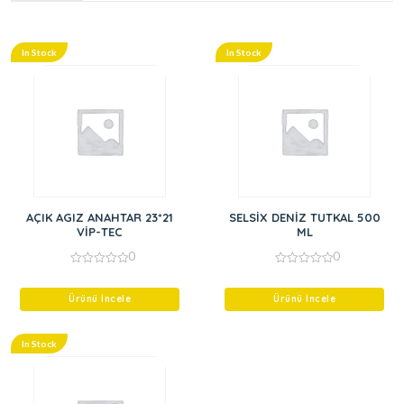
In Stock
In Stock
AÇIK AGIZ ANAHTAR 23*21
SELSİX DENİZ TUTKAL 500
VİP-TEC
ML
0
0
0
0
out
out
of
of
Ürünü İncele
Ürünü İncele
5
5
In Stock