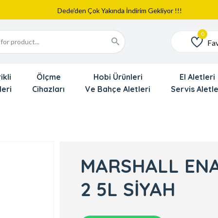
Web Sitemiz Yayında
Yeni Eklenen Ürünlerimizi İnceledinizmi ?
Dede'den Çok Yakında İndirim Gekliyor !!!
Fav
Favoriler
ikli
Ölçme
Hobi Ürünleri
El Aletleri
leri
Cihazları
Ve Bahçe Aletleri
Servis Aletle
MARSHALL ENA
2 5L SİYAH