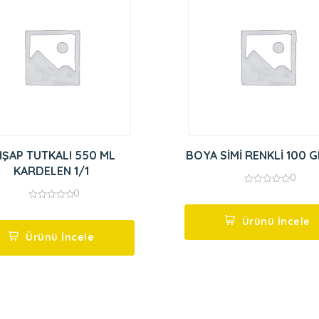
HŞAP TUTKALI 550 ML
BOYA SİMİ RENKLİ 100 
KARDELEN 1/1
0
0
0
out
0
of
out
5
Ürünü İncele
of
5
Ürünü İncele