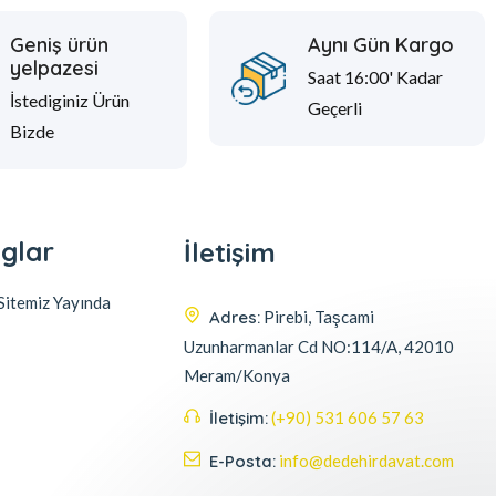
Geniş ürün
Aynı Gün Kargo
yelpazesi
Saat 16:00' Kadar
İstediginiz Ürün
Geçerli
Bizde
glar
İletişim
itemiz Yayında
Adres:
Pirebi, Taşcami
Uzunharmanlar Cd NO:114/A, 42010
Meram/Konya
İletişim:
(+90) 531 606 57 63
E-Posta:
info@dedehirdavat.com