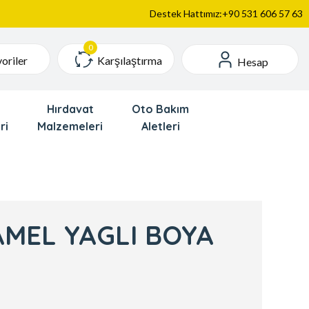
Destek Hattımız:+90 531 606 57 63
Karşılaştırma
oriler
Hesap
Hırdavat
Oto Bakım
ri
Malzemeleri
Aletleri
MEL YAGLI BOYA