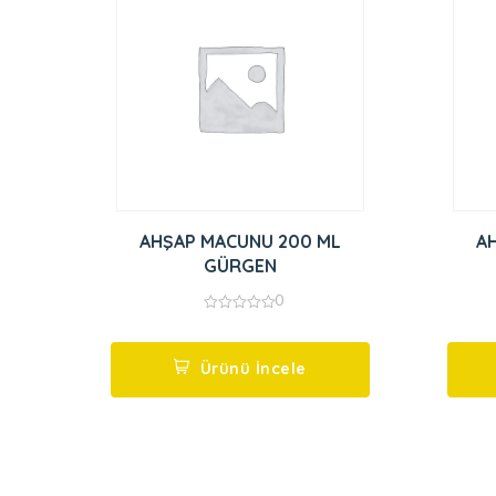
AHŞAP MACUNU 200 ML
A
GÜRGEN
0
0
out
of
5
Ürünü İncele