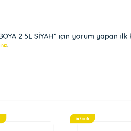
A 2 5L SİYAH” için yorum yapan ilk ki
ınız
.
k
In Stock