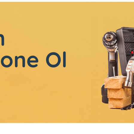
n
one Ol