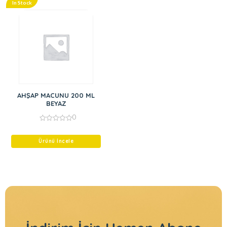
In Stock
AHŞAP MACUNU 200 ML
BEYAZ
0
0
out
of
Ürünü İncele
5