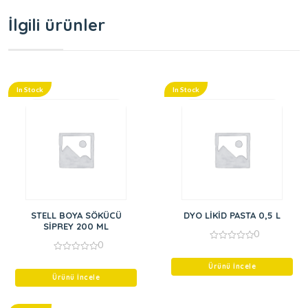
İlgili ürünler
In Stock
In Stock
STELL BOYA SÖKÜCÜ
DYO LİKİD PASTA 0,5 L
SİPREY 200 ML
0
0
0
out
0
of
out
Ürünü İncele
5
of
Ürünü İncele
5