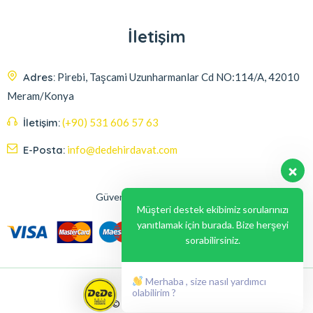
İletişim
Adres:
Pirebi, Taşcami Uzunharmanlar Cd NO:114/A, 42010
Meram/Konya
İletişim:
(+90) 531 606 57 63
E-Posta:
info@dedehirdavat.com
Güvenli Ödeme Seçenekleri
Müşteri destek ekibimiz sorularınızı
yanıtlamak için burada. Bize herşeyi
sorabilirsiniz.
Merhaba , size nasıl yardımcı
olabilirim ?
© 2024, Liabil Dizayn