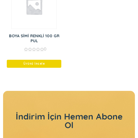
BOYA SİMİ RENKLİ 100 GR
PUL
0
0
out
of
Ürünü İncele
5
İndirim İçin
Hemen Abone
Ol