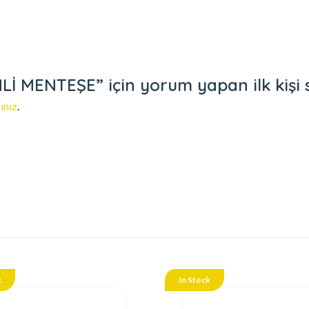
 MENTEŞE” için yorum yapan ilk kişi s
ınız
.
k
In Stock