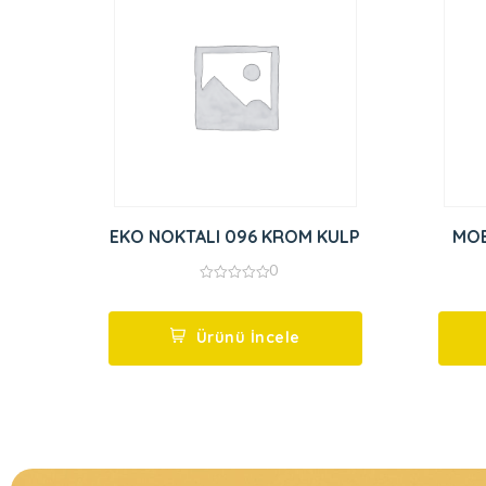
EKO NOKTALI 096 KROM KULP
MOB
0
0
out
of
5
Ürünü İncele