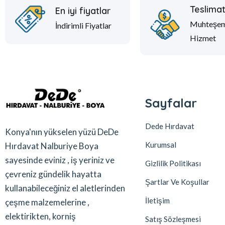
Teslima
En iyi fiyatlar
Muhteşe
İndirimli Fiyatlar
Hizmet
Sayfalar
Dede Hırdavat
Konya'nın yükselen yüzü DeDe
Kurumsal
Hırdavat Nalburiye Boya
sayesinde eviniz , iş yeriniz ve
Gizlilik Politikası
çevreniz gündelik hayatta
Şartlar Ve Koşullar
kullanabileceğiniz el aletlerinden
İletişim
çeşme malzemelerine ,
elektirikten, korniş
Satış Sözleşmesi