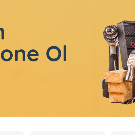
n
one Ol