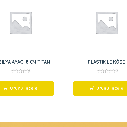
İLYA AYAGI 8 CM TİTAN
PLASTİK LE KÖŞE
0
0
0
0
out
out
of
of
5
5
Ürünü İncele
Ürünü İncele