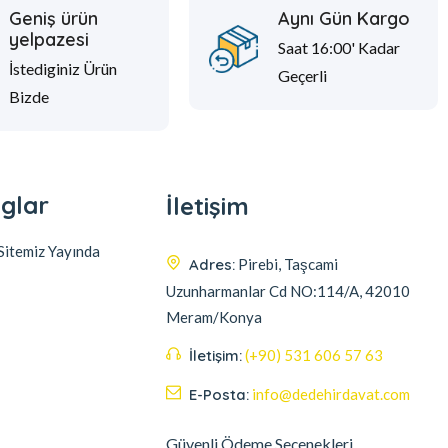
Geniş ürün
Aynı Gün Kargo
yelpazesi
Saat 16:00' Kadar
İstediginiz Ürün
Geçerli
Bizde
glar
İletişim
itemiz Yayında
Adres:
Pirebi, Taşcami
Uzunharmanlar Cd NO:114/A, 42010
Meram/Konya
İletişim:
(+90) 531 606 57 63
E-Posta:
info@dedehirdavat.com
Güvenli Ödeme Seçenekleri
Müşteri destek ekibimiz