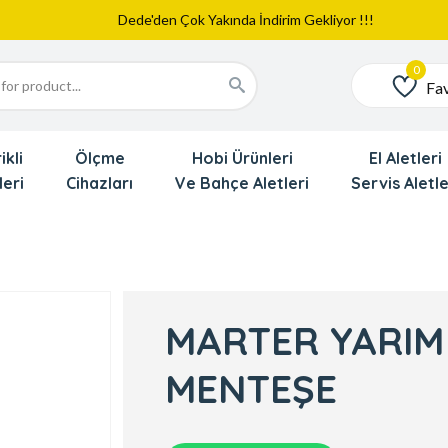
Web Sitemiz Yayında
Yeni Eklenen Ürünlerimizi İnceledinizmi ?
Dede'den Çok Yakında İndirim Gekliyor !!!
Fav
Favoriler
ikli
Ölçme
Hobi Ürünleri
El Aletleri
leri
Cihazları
Ve Bahçe Aletleri
Servis Aletle
MARTER YARIM
MENTEŞE