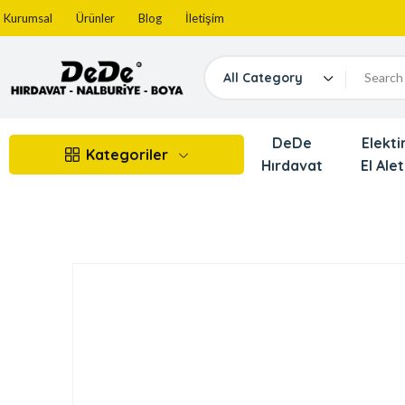
Kurumsal
Ürünler
Blog
İletişim
All Category
DeDe
Elektir
Kategoriler
Hırdavat
El Alet