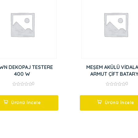
WN DEKOPAJ TESTERE
MEŞEM AKÜLÜ VİDAL
400 W
ARMUT ÇİFT BATAR
0
0
0
0
out
out
of
of
5
5
Ürünü İncele
Ürünü İncele