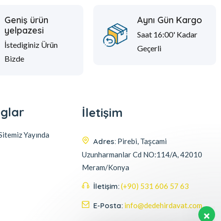
Geniş ürün
Aynı Gün Kargo
yelpazesi
Saat 16:00' Kadar
İstediginiz Ürün
Geçerli
Bizde
glar
İletişim
itemiz Yayında
Adres:
Pirebi, Taşcami
Uzunharmanlar Cd NO:114/A, 42010
Meram/Konya
İletişim:
(+90) 531 606 57 63
E-Posta:
info@dedehirdavat.com