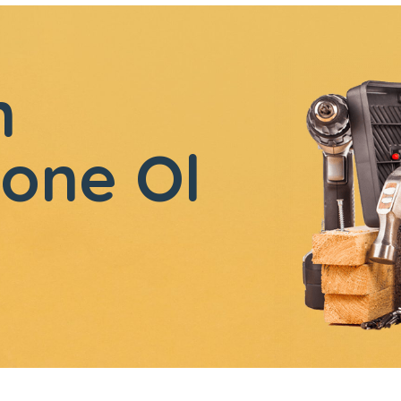
n
one Ol