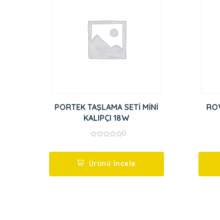
PORTEK TAŞLAMA SETİ MİNİ
RO
KALIPÇI 18W
0
0
out
of
5
Ürünü İncele