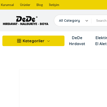
Kurumsal
Ürünler
Blog
İletişim
All Category
DeDe
Elektir
Kategoriler
Hırdavat
El Alet