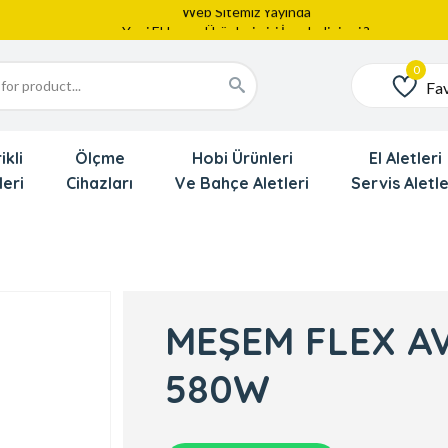
Web Sitemiz Yayında
Yeni Eklenen Ürünlerimizi İnceledinizmi ?
Dede'den Çok Yakında İndirim Gekliyor !!!
Fav
Favoriler
ikli
Ölçme
Hobi Ürünleri
El Aletleri
leri
Cihazları
Ve Bahçe Aletleri
Servis Aletle
MEŞEM FLEX A
580W