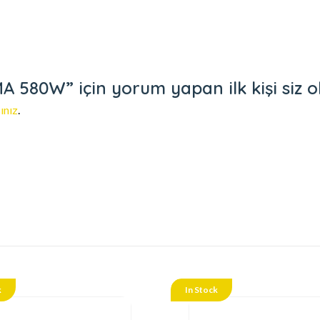
580W” için yorum yapan ilk kişi siz o
ınız
.
k
In Stock