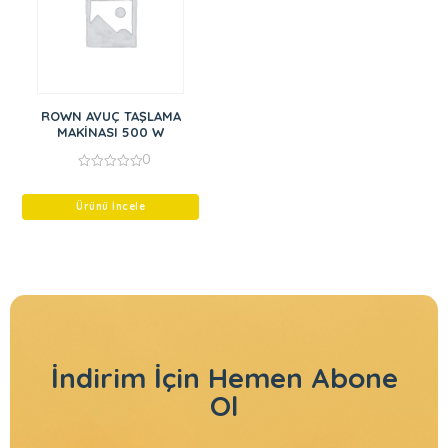
ROWN AVUÇ TAŞLAMA
MAKİNASI 500 W
0
0
out
of
Ürünü İncele
5
İndirim İçin
Hemen Abone
Ol