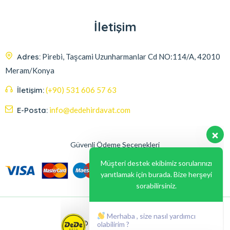
İletişim
Adres:
Pirebi, Taşcami Uzunharmanlar Cd NO:114/A, 42010
Meram/Konya
İletişim:
(+90) 531 606 57 63
E-Posta:
info@dedehirdavat.com
Güvenli Ödeme Seçenekleri
Müşteri destek ekibimiz sorularınızı
yanıtlamak için burada. Bize herşeyi
sorabilirsiniz.
Merhaba , size nasıl yardımcı
olabilirim ?
© 2024, Liabil Dizayn