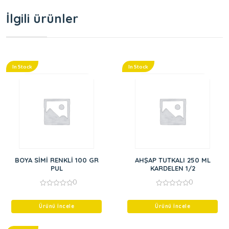
İlgili ürünler
In Stock
In Stock
BOYA SİMİ RENKLİ 100 GR
AHŞAP TUTKALI 250 ML
PUL
KARDELEN 1/2
0
0
0
0
out
out
of
of
Ürünü İncele
Ürünü İncele
5
5