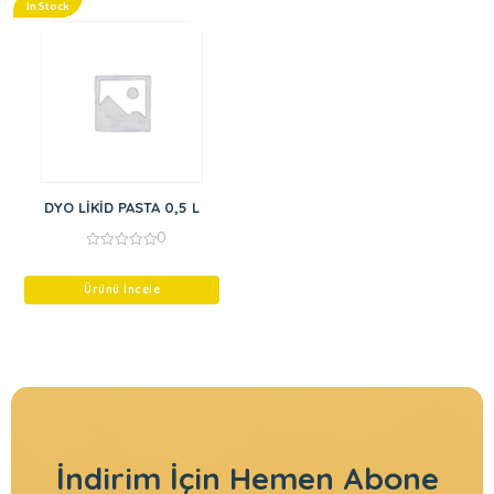
In Stock
DYO LİKİD PASTA 0,5 L
0
0
out
of
Ürünü İncele
5
İndirim İçin
Hemen Abone