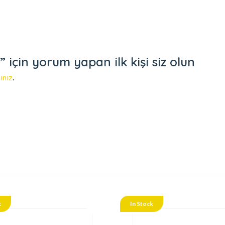
çin yorum yapan ilk kişi siz olun
ınız
.
k
In Stock