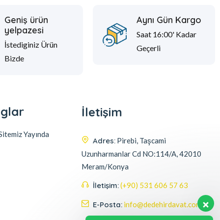
Geniş ürün
Aynı Gün Kargo
yelpazesi
Saat 16:00' Kadar
İstediginiz Ürün
Geçerli
Bizde
glar
İletişim
itemiz Yayında
Adres:
Pirebi, Taşcami
Uzunharmanlar Cd NO:114/A, 42010
Meram/Konya
İletişim:
(+90) 531 606 57 63
E-Posta:
info@dedehirdavat.com