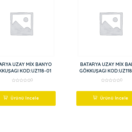
ARYA UZAY MİX BANYO
BATARYA UZAY MİX B
KUŞAGI KOD:UZ118-01
GÖKKUŞAGI KOD:UZ118
0
0
0
0
out
out
of
of
5
5
Ürünü İncele
Ürünü İncele