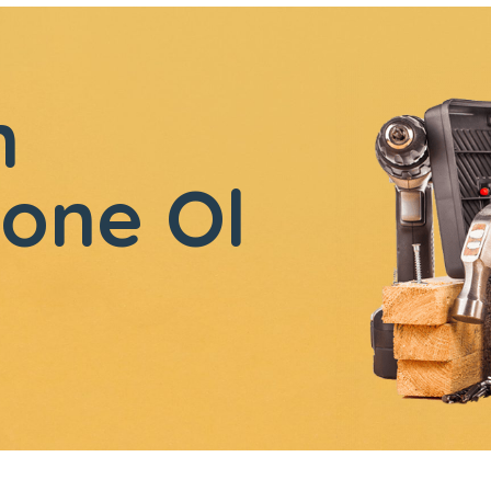
n
one Ol