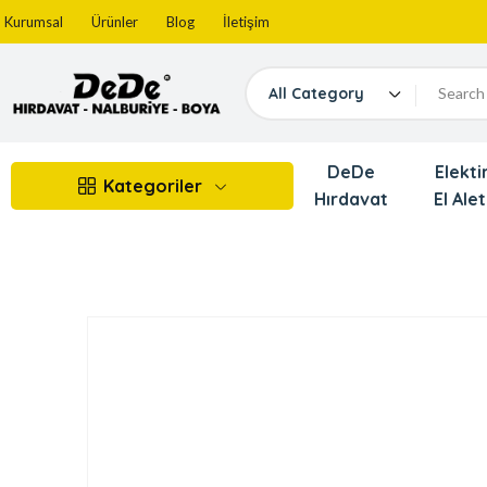
Kurumsal
Ürünler
Blog
İletişim
All Category
DeDe
Elektir
Kategoriler
Hırdavat
El Alet