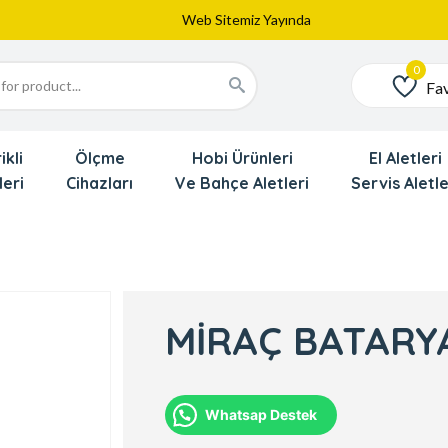
Web Sitemiz Yayında
Yeni Eklenen Ürünlerimizi İnceledinizmi ?
Dede'den Çok Yakında İndirim Gekliyor !!!
Fav
Favoriler
ikli
Ölçme
Hobi Ürünleri
El Aletleri
leri
Cihazları
Ve Bahçe Aletleri
Servis Aletle
MİRAÇ BATARYA
Whatsap Destek