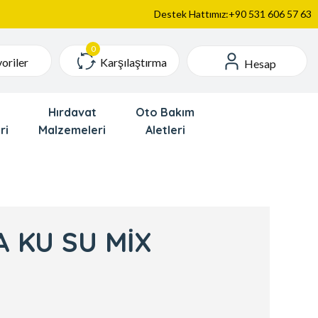
Destek Hattımız:+90 531 606 57 63
Karşılaştırma
oriler
Hesap
Hırdavat
Oto Bakım
ri
Malzemeleri
Aletleri
 KU SU MİX