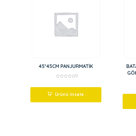
45*45CM PANJURMATİK
BAT
GÖK
0
0
out
of
5
Ürünü İncele