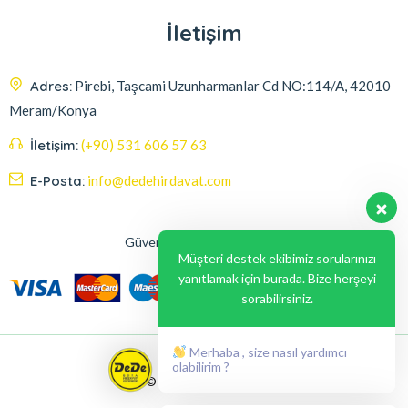
İletişim
Adres:
Pirebi, Taşcami Uzunharmanlar Cd NO:114/A, 42010
Meram/Konya
İletişim:
(+90) 531 606 57 63
E-Posta:
info@dedehirdavat.com
Güvenli Ödeme Seçenekleri
Müşteri destek ekibimiz sorularınızı
yanıtlamak için burada. Bize herşeyi
sorabilirsiniz.
Merhaba , size nasıl yardımcı
olabilirim ?
© 2024, Liabil Dizayn