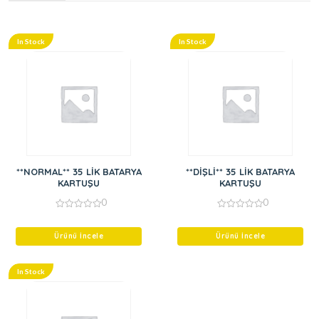
In Stock
In Stock
**NORMAL** 35 LİK BATARYA
**DİŞLİ** 35 LİK BATARYA
KARTUŞU
KARTUŞU
0
0
0
0
out
out
of
of
Ürünü İncele
Ürünü İncele
5
5
In Stock