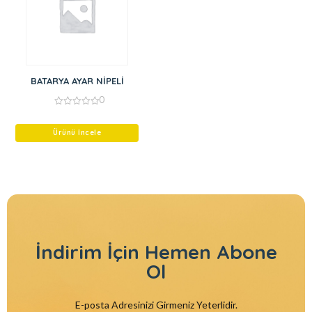
BATARYA AYAR NİPELİ
0
0
out
of
Ürünü İncele
5
İndirim İçin
Hemen Abone
Ol
E-posta Adresinizi Girmeniz Yeterlidir.