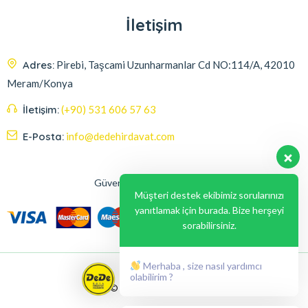
İletişim
Adres:
Pirebi, Taşcami Uzunharmanlar Cd NO:114/A, 42010
Meram/Konya
İletişim:
(+90) 531 606 57 63
E-Posta:
info@dedehirdavat.com
Güvenli Ödeme Seçenekleri
Müşteri destek ekibimiz sorularınızı
yanıtlamak için burada. Bize herşeyi
sorabilirsiniz.
Merhaba , size nasıl yardımcı
olabilirim ?
© 2024, Liabil Dizayn