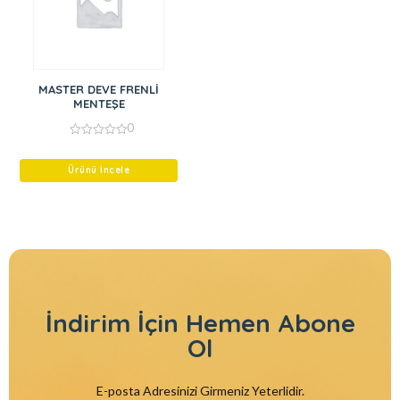
MASTER DEVE FRENLİ
MENTEŞE
0
0
out
of
Ürünü İncele
5
İndirim İçin
Hemen Abone
Ol
E-posta Adresinizi Girmeniz Yeterlidir.