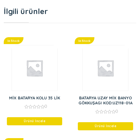
İlgili ürünler
In Stock
In Stock
MİX BATARYA KOLU 35 LİK
BATARYA UZAY MİX BANYO
GÖKKUŞAGI KOD:UZ118-01A
0
0
0
out
0
of
Ürünü İncele
out
5
of
Ürünü İncele
5